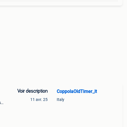
Voir description
CoppolaOldTimer_it
11 avr. 25
Italy
s