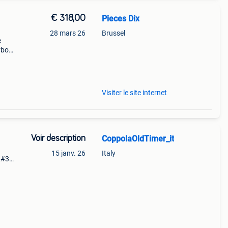
€ 318,00
Pieces Dix
28 mars 26
Brussel
e
rbo
 doit
Visiter le site internet
Voir description
CoppolaOldTimer_it
15 janv. 26
Italy
&#39;