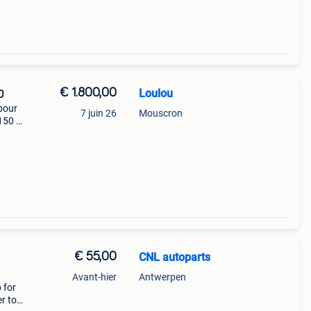
€ 1.800,00
Loulou
0
pour
7 juin 26
Mouscron
150 à
€ 55,00
CNL autoparts
Avant-hier
Antwerpen
 for
er top