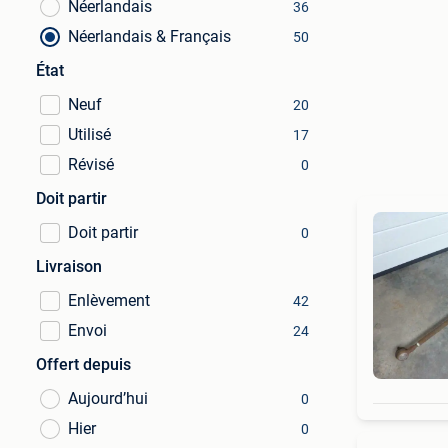
Néerlandais
36
Néerlandais & Français
50
État
Neuf
20
Utilisé
17
Révisé
0
Doit partir
Doit partir
0
Livraison
Enlèvement
42
Envoi
24
Offert depuis
Aujourd’hui
0
Hier
0