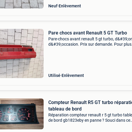
Neuf
Enlèvement
Pare chocs avant Renault 5 GT Turbo
Pare-chocs avant renault 5 gt turbo, d&#39;or
d&#39;occasion. Prix sur demande. Pour plus
d&#39;informations ou de photos, veuillez me
contacter. Pasquale coppola
Utilisé
Enlèvement
Compteur Renault R5 GT turbo réparati
tableau de bord
Réparation compteur renault r 5 gt turbo tabl
de bord gb1823eby en panne ? Souci dans ce
compteur : souvent totalisateur et aiguille vite
Avec la réparation du composant original (au l