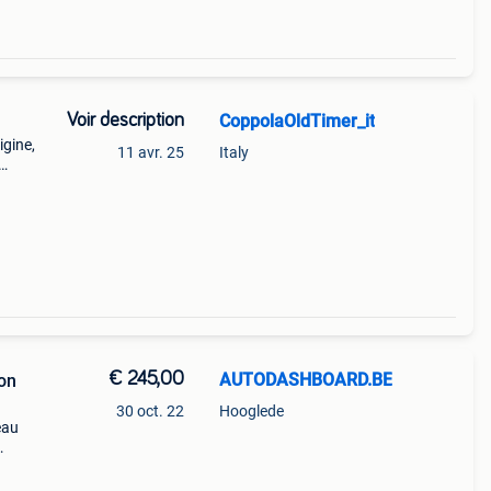
Voir description
CoppolaOldTimer_it
igine,
11 avr. 25
Italy
€ 245,00
AUTODASHBOARD.BE
on
30 oct. 22
Hooglede
eau
sse.
ieu