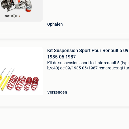
gegarandeerd! Bovendien ook een hele reeks
turbo
Ophalen
Kit Suspension Sport Pour Renault 5 09
1985-05 1987
Kit de suspension sport technix renault 5 (typ
b/c40) de 09/1985-05/1987 remarques: gt tu
uniquement. L',abaissement de l',essieu arriè,re
ê,tre effectué, à, trasur la suspension d
Verzenden