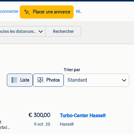
 connecter
NL
Placer une annonce
outes les distances…
Rechercher
Trier par
Liste
Photos
€ 300,00
Turbo-Center Hasselt
t
9 oct. 20
Hasselt
urbo's