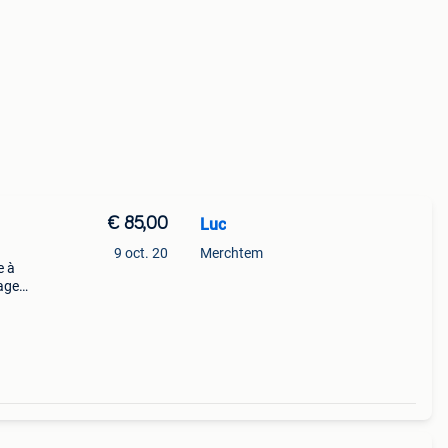
€ 85,00
Luc
9 oct. 20
Merchtem
e à
sage