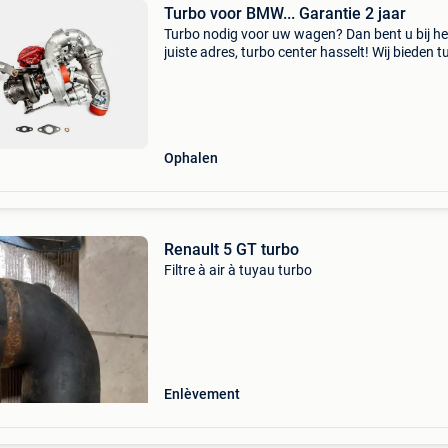
Turbo voor BMW... Garantie 2 jaar
Turbo nodig voor uw wagen? Dan bent u bij he
juiste adres, turbo center hasselt! Wij bieden t
aan voor alle modellen en merken! Kwaliteit
gegarandeerd! Bovendien ook een hele reeks
turbo
Ophalen
Renault 5 GT turbo
Filtre à air à tuyau turbo
Enlèvement