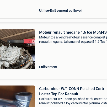
de d’
Utilisé
Enlèvement ou Envoi
Moteur renault megane 1.6 tce M5M45
Moteur tce a vendre moteur essence complet 
renault megane, talisman et espace 5 1.6 Tce 
205 cv. Le moteur est en parfait état et vendu
complet avec boîte de vitesse , démarreur,
alternateur
Enlèvement
Carburateur W/1 CONN Polished Carb
Loster Top For Renault
Carburateur w/1 conn polished carb loster top
renault polished alloy carburettor plenum lost