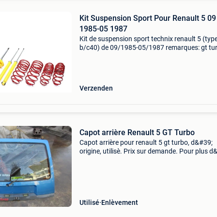
Kit Suspension Sport Pour Renault 5 09
1985-05 1987
Kit de suspension sport technix renault 5 (typ
b/c40) de 09/1985-05/1987 remarques: gt tu
uniquement. L',abaissement de l',essieu arriè,re
ê,tre effectué, à, trasur la suspension d
Verzenden
Capot arrière Renault 5 GT Turbo
Capot arrière pour renault 5 gt turbo, d&#39;
origine, utilisè. Prix sur demande. Pour plus d
information ou photos veuillez me contacter.
Pasquale coppola
Utilisé
Enlèvement