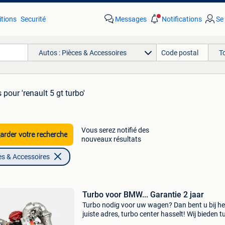
tions
Securité
Messages
Notifications
Se
Autos : Pièces & Accessoires
T
s
pour 'renault 5 gt turbo'
Vous serez notifié des
rder votre recherche
nouveaux résultats
es & Accessoires
Turbo voor BMW... Garantie 2 jaar
Turbo nodig voor uw wagen? Dan bent u bij he
juiste adres, turbo center hasselt! Wij bieden t
aan voor alle modellen en merken! Kwaliteit