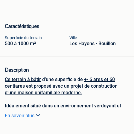
Caractéristiques
Superficie du terrain
Ville
500 à 1000 m²
Les Hayons - Bouillon
Description
Ce terrain à bâtir
d’une superficie de
+- 6 ares et 60
centiares
est proposé avec un
projet de construction
d’une maison unifamiliale moderne.
Idéalement situé dans un environnement verdoyant et
paisible, ce terrain offre un cadre parfait pour une vie
En savoir plus
familiale au cœur du charmant village ‘Les Hayons’, à
proximité de Bouillon, Bertrix, Herbeumont et de la
frontière française.