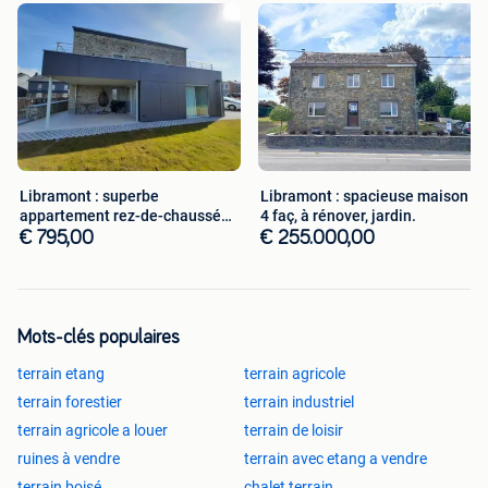
Libramont : superbe
Libramont : spacieuse maison
appartement rez-de-chaussée
4 faç, à rénover, jardin.
à louer.
€ 795,00
€ 255.000,00
Mots-clés populaires
terrain etang
terrain agricole
terrain forestier
terrain industriel
terrain agricole a louer
terrain de loisir
ruines à vendre
terrain avec etang a vendre
terrain boisé
chalet terrain