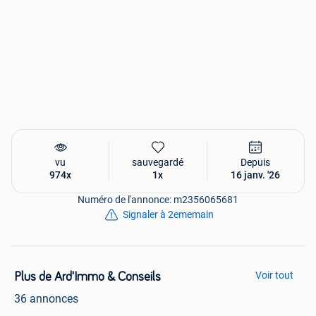
– immo@ardimmoc.be
vu
sauvegardé
Depuis
974x
1x
16 janv. '26
Numéro de l'annonce: m2356065681
Signaler à 2ememain
Voir tout
Plus de Ard'Immo & Conseils
36 annonces