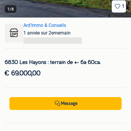
1
1
/
8
Ard'Immo & Conseils
1 année sur 2ememain
...
6830 Les Hayons : terrain de +- 6a 60ca.
€ 69.000,00
Message