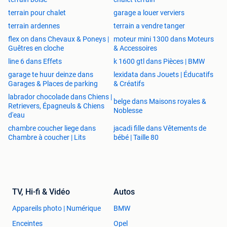
terrain pour chalet
garage a louer verviers
terrain ardennes
terrain a vendre tanger
flex on dans Chevaux & Poneys |
moteur mini 1300 dans Moteurs
Guêtres en cloche
& Accessoires
line 6 dans Effets
k 1600 gtl dans Pièces | BMW
garage te huur deinze dans
lexidata dans Jouets | Éducatifs
Garages & Places de parking
& Créatifs
labrador chocolade dans Chiens |
belge dans Maisons royales &
Retrievers, Épagneuls & Chiens
Noblesse
d'eau
chambre coucher liege dans
jacadi fille dans Vêtements de
Chambre à coucher | Lits
bébé | Taille 80
TV, Hi-fi & Vidéo
Autos
Appareils photo | Numérique
BMW
Enceintes
Opel