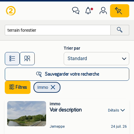
Immo
Trier par
Toutes les distances…
Sauvegarder votre recherche
Filtres
Immo
immo
Voir description
Détails
Jemeppe
24 juil. 26