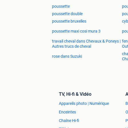
poussette
pou
poussette double
pou
poussette bruxelles
cyb
poussette maxi cosi mura 3
pou
travail cheval dans Chevaux & Poneys |
fen
Autres trucs de cheval
Out
ch
rose dans Suzuki
Ch
TV, Hi-fi & Vidéo
A
Appareils photo | Numérique
Enceintes
O
Chaîne Hi-fi
P