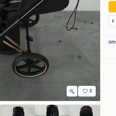
€
Offr
3