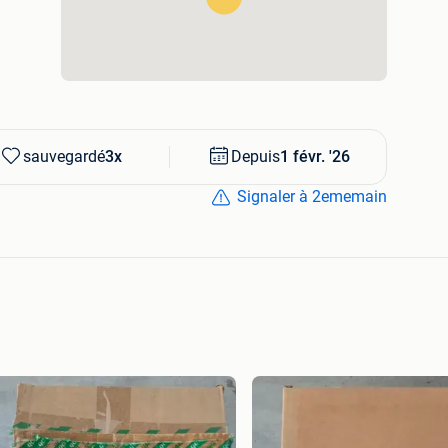
sauvegardé
3x
Depuis
1 févr. '26
Signaler à 2ememain