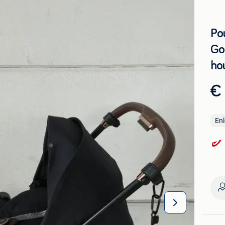
Po
Gol
ho
€
En