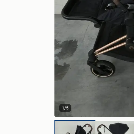
1
/
5