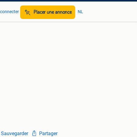
 connecter
NL
Placer une annonce
Sauvegarder
Partager