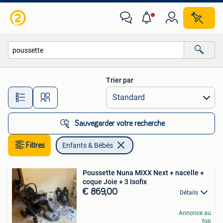
Enfants & Bébés
Trier par
Toutes les distances…
Sauvegarder votre recherche
Filtres
Enfants & Bébés
Poussette Nuna MIXX Next + nacelle +
coque Joie + 3 Isofix
€ 869,00
Détails
Annonce au
top