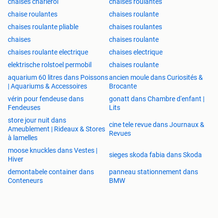
chaises charleroi
chaises roulantes
chaise roulantes
chaises roulante
chaises roulante pliable
chaises roulantes
chaises
chaises roulante
chaises roulante electrique
chaises electrique
elektrische rolstoel permobil
chaises roulante
aquarium 60 litres dans Poissons
ancien moule dans Curiosités &
| Aquariums & Accessoires
Brocante
vérin pour fendeuse dans
gonatt dans Chambre d'enfant |
Fendeuses
Lits
store jour nuit dans
cine tele revue dans Journaux &
Ameublement | Rideaux & Stores
Revues
à lamelles
moose knuckles dans Vestes |
sieges skoda fabia dans Skoda
Hiver
demontabele container dans
panneau stationnement dans
Conteneurs
BMW