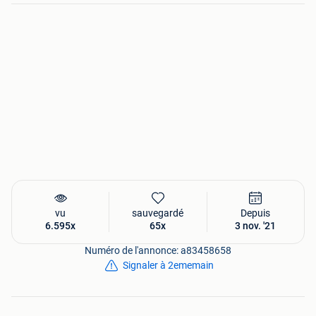
Klik hieronder op de blauwe balk www.scootplaza.nl
voor meer informatie!
vu
sauvegardé
Depuis
6.595x
65x
3 nov. '21
Numéro de l'annonce: a83458658
Signaler à 2ememain