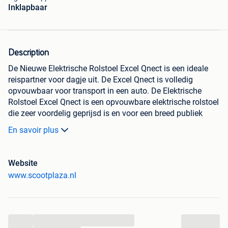
Inklapbaar
Description
De Nieuwe Elektrische Rolstoel Excel Qnect is een ideale
reispartner voor dagje uit. De Excel Qnect is volledig
opvouwbaar voor transport in een auto. De Elektrische
Rolstoel Excel Qnect is een opvouwbare elektrische rolstoel
die zeer voordelig geprijsd is en voor een breed publiek
ontworpen is . De rolstoel is zo eenvoudig mogelijk
En savoir plus
gehouden om deze optimaal functioneel te maken en deze
zo voordelig mogelijk in de markt te zetten. Dit doet echter
niks af aan de kwaliteit die gewoon goed is zoals we van
Website
Excel gewend zijn.
www.scootplaza.nl
De opvouwbare elektrische rolstoel is zowel geschikt voor
binnen als buiten en is voor zien van PU anti-lek banden
...
aan de voor en achterzijde. De rugleuning is door middel