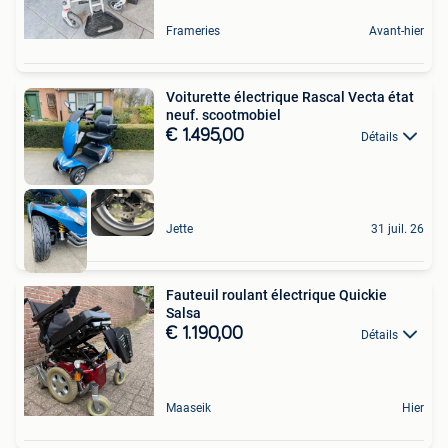
Frameries
Avant-hier
Voiturette électrique Rascal Vecta état
neuf. scootmobiel
€ 1.495,00
Détails
Jette
31 juil. 26
Fauteuil roulant électrique Quickie
Salsa
€ 1.190,00
Détails
Maaseik
Hier