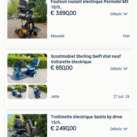
Fauteuil roulant électrique Permobil M3
10/h..
€ 3.690,00
Détails
Maaseik
Hier
Scootmobiel Sterling Swift état neuf
Voiturette électrique
€ 650,00
Détails
Jette
27 juil. 26
Trottinette électrique Santis by drive
15/h..
€ 2.490,00
Détails