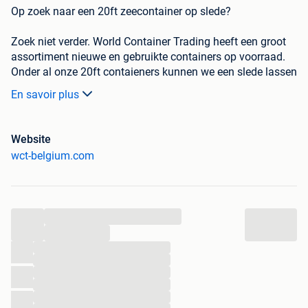
Op zoek naar een 20ft zeecontainer op slede?
Zoek niet verder. World Container Trading heeft een groot
assortiment nieuwe en gebruikte containers op voorraad.
Onder al onze 20ft contaieners kunnen we een slede lassen
met of zonder afzetrollen.
En savoir plus
Om te beginnen moet u een container kiezen:
Klassen:
Website
wct-belgium.com
B-Klasse: € 775
-Wind en waterdicht
-Staal hersteld
-Optisch zeer gebruikte container
...
...
B+ -klasse: € 1075
...
...
-Wind en waterdicht
...
-Staal hersteld
...
...
-Minder gebruikssporen als een B klasse