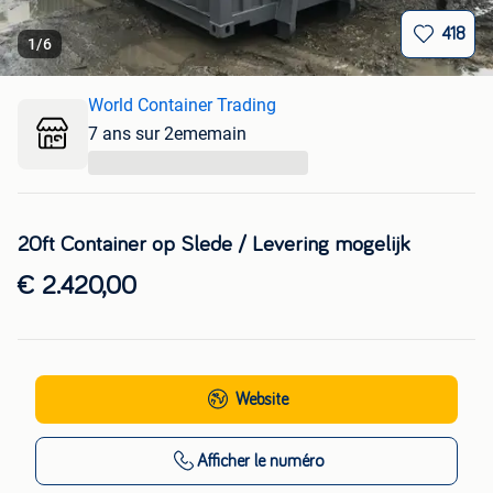
418
1
/
6
World Container Trading
7 ans sur 2ememain
...
20ft Container op Slede / Levering mogelijk
€ 2.420,00
Website
Afficher
le numéro