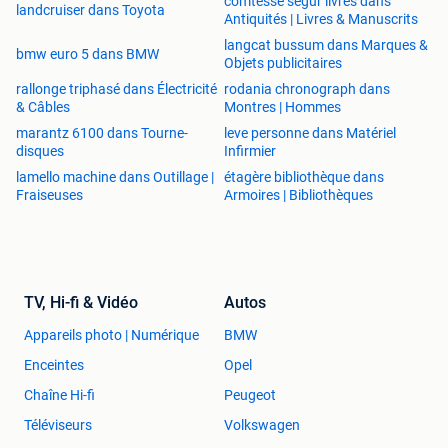
comtesse segur livres dans
landcruiser dans Toyota
Antiquités | Livres & Manuscrits
langcat bussum dans Marques &
bmw euro 5 dans BMW
Objets publicitaires
rallonge triphasé dans Électricité
rodania chronograph dans
& Câbles
Montres | Hommes
marantz 6100 dans Tourne-
leve personne dans Matériel
disques
Infirmier
lamello machine dans Outillage |
étagère bibliothèque dans
Fraiseuses
Armoires | Bibliothèques
TV, Hi-fi & Vidéo
Autos
Appareils photo | Numérique
BMW
Enceintes
Opel
Chaîne Hi-fi
Peugeot
Téléviseurs
Volkswagen