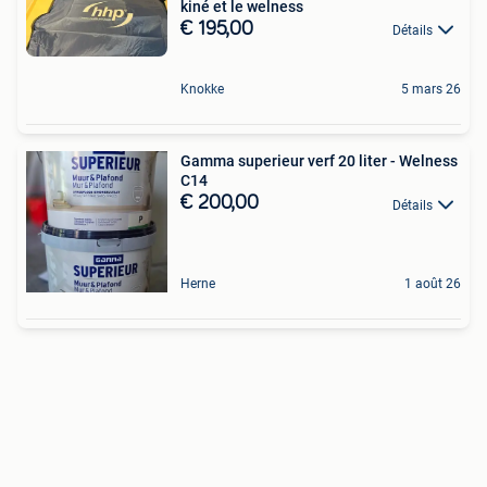
kiné et le welness
€ 195,00
Détails
Knokke
5 mars 26
Gamma superieur verf 20 liter - Welness
C14
€ 200,00
Détails
Herne
1 août 26