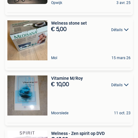
Opwijk
3 avr. 25
Welness stone set
€ 5,00
Détails
Mol
15 mars 26
Vitamine M/Roy
€ 10,00
Détails
Moorslede
11 oct. 23
Welness - Zen spirit op DVD