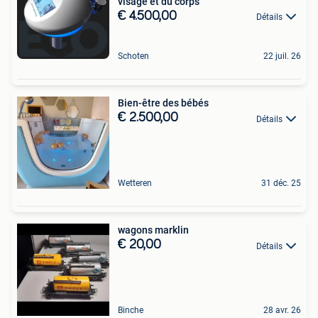
visage et du corps
€ 4.500,00
Détails
Schoten
22 juil. 26
Bien-être des bébés
€ 2.500,00
Détails
Wetteren
31 déc. 25
wagons marklin
€ 20,00
Détails
Binche
28 avr. 26