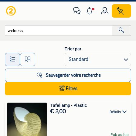
Toutes les catégories…
Trier par
Toutes les distances…
Sauvegarder votre recherche
Filtres
Tafellamp - Plastic
€ 2,00
Détails
Pub au top