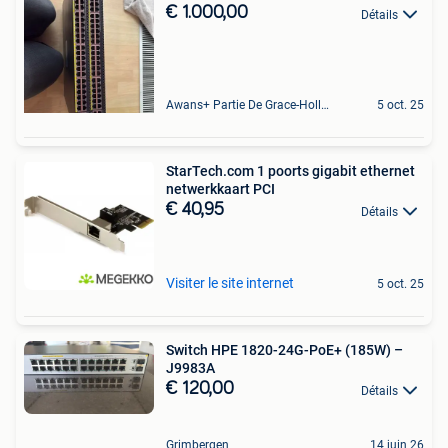
€ 1.000,00
Détails
Awans+ Partie De Grace-Hollogne
5 oct. 25
StarTech.com 1 poorts gigabit ethernet
netwerkkaart PCI
€ 40,95
Détails
Visiter le site internet
5 oct. 25
Switch HPE 1820-24G-PoE+ (185W) –
J9983A
€ 120,00
Détails
Grimbergen
14 juin 26