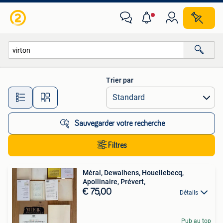
Toutes les catégories…
Trier par
Toutes les distances…
Sauvegarder votre recherche
Filtres
Méral, Dewalhens, Houellebecq,
Apollinaire, Prévert,
€ 75,00
Détails
Pub au top