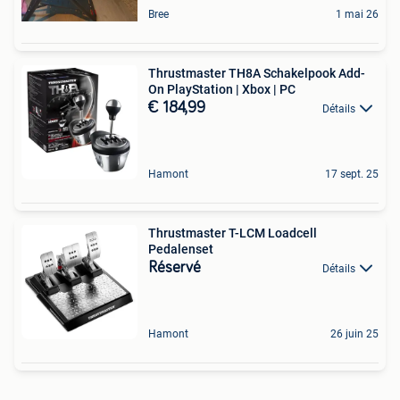
Bree
1 mai 26
Thrustmaster TH8A Schakelpook Add-
On PlayStation | Xbox | PC
€ 184,99
Détails
Hamont
17 sept. 25
Thrustmaster T-LCM Loadcell
Pedalenset
Réservé
Détails
Hamont
26 juin 25