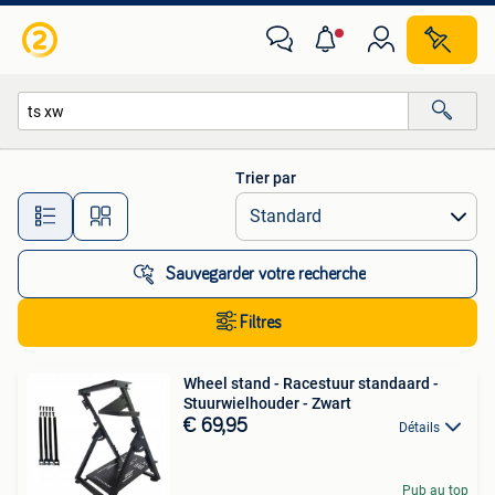
Toutes les catégories…
Trier par
Toutes les distances…
Sauvegarder votre recherche
Filtres
Wheel stand - Racestuur standaard -
Stuurwielhouder - Zwart
€ 69,95
Détails
Pub au top