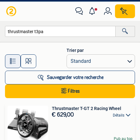
Toutes les catégories…
Trier par
Toutes les distances…
Sauvegarder votre recherche
Filtres
Thrustmaster T-GT 2 Racing Wheel
€ 629,00
Détails
Pub au top