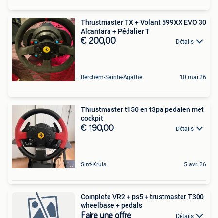
Thrustmaster TX + Volant 599XX EVO 30
Alcantara + Pédalier T
€ 200,00
Détails
Berchem-Sainte-Agathe
10 mai 26
Thrustmaster t150 en t3pa pedalen met
cockpit
€ 190,00
Détails
Sint-Kruis
5 avr. 26
Complete VR2 + ps5 + trustmaster T300
wheelbase + pedals
Faire une offre
Détails