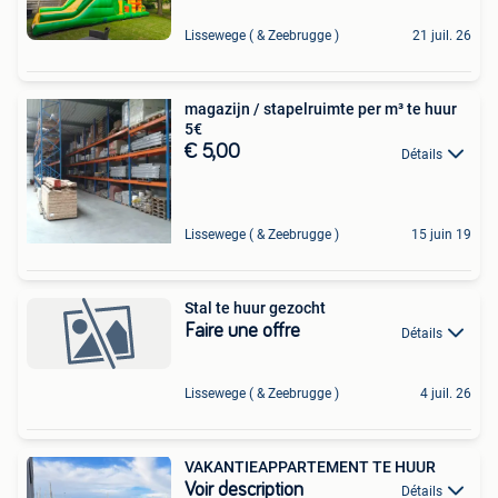
Lissewege ( & Zeebrugge )
21 juil. 26
magazijn / stapelruimte per m³ te huur
5€
€ 5,00
Détails
Lissewege ( & Zeebrugge )
15 juin 19
Stal te huur gezocht
Faire une offre
Détails
Lissewege ( & Zeebrugge )
4 juil. 26
VAKANTIEAPPARTEMENT TE HUUR
Voir description
Détails