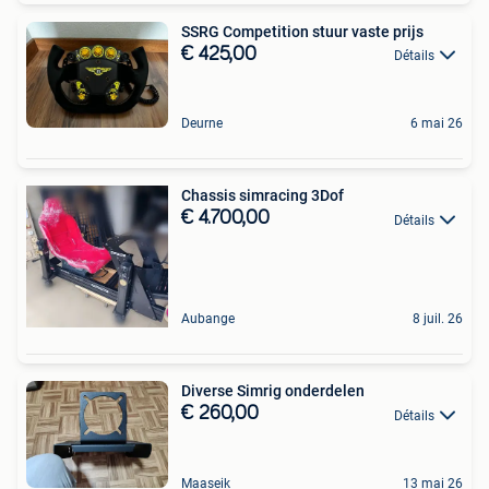
SSRG Competition stuur vaste prijs
€ 425,00
Détails
Deurne
6 mai 26
Chassis simracing 3Dof
€ 4.700,00
Détails
Aubange
8 juil. 26
Diverse Simrig onderdelen
€ 260,00
Détails
Maaseik
13 mai 26