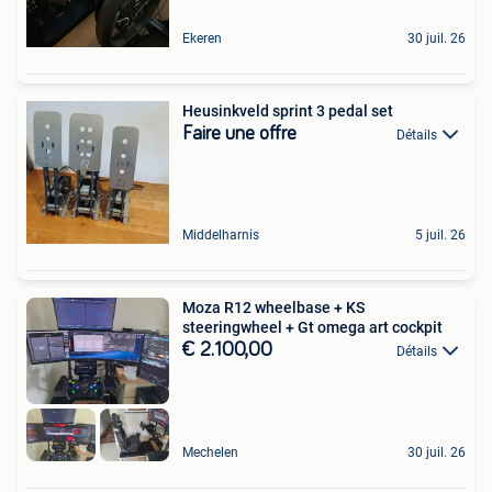
Ekeren
30 juil. 26
Heusinkveld sprint 3 pedal set
Faire une offre
Détails
Middelharnis
5 juil. 26
Moza R12 wheelbase + KS
steeringwheel + Gt omega art cockpit
€ 2.100,00
Détails
Mechelen
30 juil. 26