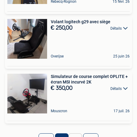
Rebecq-Rognon
15 févr. 26
Volant logitech g29 avec siège
€ 250,00
Détails
Overijse
25 juin 26
Simulateur de course complet OPLITE +
écran MSI incurvé 2K
€ 350,00
Détails
Mouscron
17 juil. 26