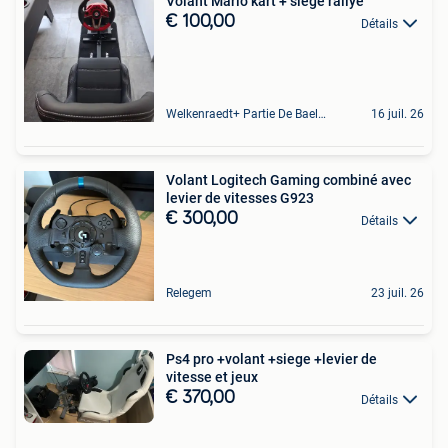
Volant Mario kart + siège rallye
€ 100,00
Détails
Welkenraedt+ Partie De Baelen
16 juil. 26
Volant Logitech Gaming combiné avec
levier de vitesses G923
€ 300,00
Détails
Relegem
23 juil. 26
Ps4 pro +volant +siege +levier de
vitesse et jeux
€ 370,00
Détails