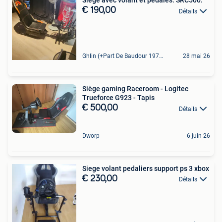
Siège avec volant et pédales. SRC500.
€ 190,00
Détails
Ghlin (+Part De Baudour 1971)
28 mai 26
Siège gaming Raceroom - Logitec
Trueforce G923 - Tapis
€ 500,00
Détails
Dworp
6 juin 26
Siege volant pedaliers support ps 3 xbox
€ 230,00
Détails