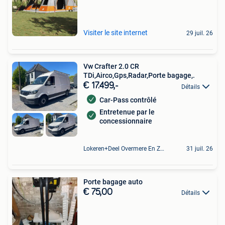
Visiter le site internet
29 juil. 26
Vw Crafter 2.0 CR
TDi,Airco,Gps,Radar,Porte bagage,.
€ 17.499,-
Détails
Car-Pass contrôlé
Entretenue par le
concessionnaire
Lokeren+Deel Overmere En Zele
31 juil. 26
Porte bagage auto
€ 75,00
Détails