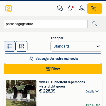
Toutes les catégories…
Trier par
Toutes les distances…
Sauvegarder votre recherche
Filtres
vidaXL Tunneltent 8-persoons
waterdicht groen
€ 226,99
Détails
Pub au top