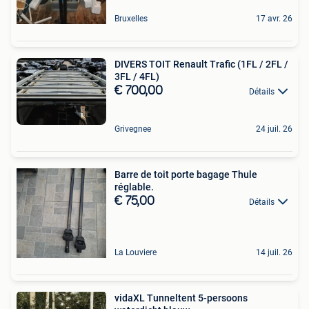
Bruxelles
17 avr. 26
DIVERS TOIT Renault Trafic (1FL / 2FL /
3FL / 4FL)
€ 700,00
Détails
Grivegnee
24 juil. 26
Barre de toit porte bagage Thule
réglable.
€ 75,00
Détails
La Louviere
14 juil. 26
vidaXL Tunneltent 5-persoons