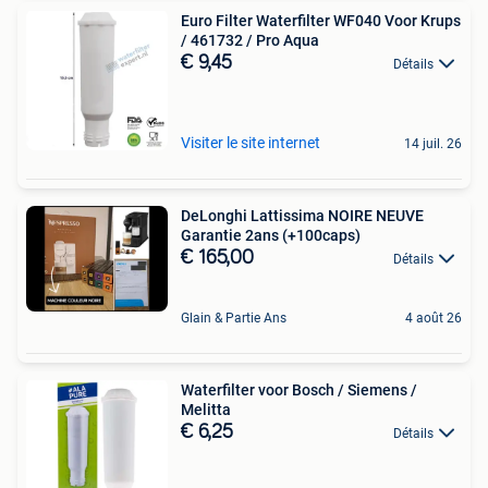
Euro Filter Waterfilter WF040 Voor Krups
/ 461732 / Pro Aqua
€ 9,45
Détails
Visiter le site internet
14 juil. 26
DeLonghi Lattissima NOIRE NEUVE
Garantie 2ans (+100caps)
€ 165,00
Détails
Glain & Partie Ans
4 août 26
Waterfilter voor Bosch / Siemens /
Melitta
€ 6,25
Détails