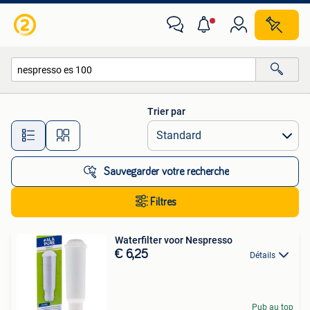
Toutes les catégories…
Trier par
Toutes les distances…
Sauvegarder votre recherche
Filtres
Waterfilter voor Nespresso
€ 6,25
Détails
Pub au top