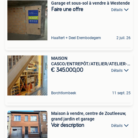
Garage et sous-sol à vendre à Westende
Faire une offre
Détails
Haaltert + Deel Erembodegem
2 juil. 26
MAISON
CASCO/ENTREPÔT/ATELIER/ATELIER-
beaucoup de potentiel
€ 345.000,00
Détails
Borchtlombeek
11 sept. 25
Maison à vendre, centre de Zoutleeuw,
grand jardin et garage
Voir description
Détails