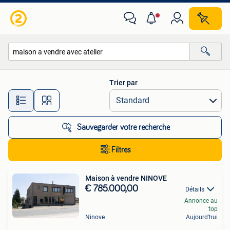
Toutes les catégories…
Trier par
Toutes les distances…
Sauvegarder votre recherche
Filtres
Maison à vendre NINOVE
€ 785.000,00
Détails
Annonce au
top
Ninove
Aujourd'hui