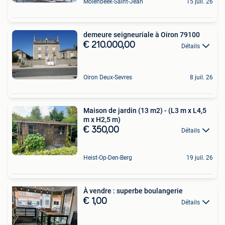
Molenbeek-Saint-Jean
15 juil. 26
demeure seigneuriale à Oiron 79100
€ 210.000,00
Détails
Oiron Deux-Sevres
8 juil. 26
Maison de jardin (13 m2) - (L3 m x L4,5
m x H2,5 m)
€ 350,00
Détails
Heist-Op-Den-Berg
19 juil. 26
À vendre : superbe boulangerie
€ 1,00
Détails