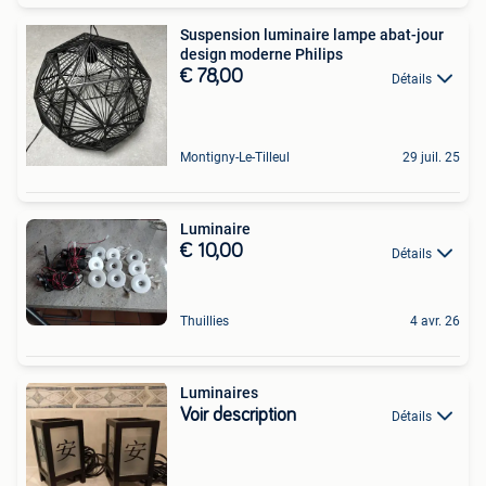
Suspension luminaire lampe abat-jour
design moderne Philips
€ 78,00
Détails
Montigny-Le-Tilleul
29 juil. 25
Luminaire
€ 10,00
Détails
Thuillies
4 avr. 26
Luminaires
Voir description
Détails