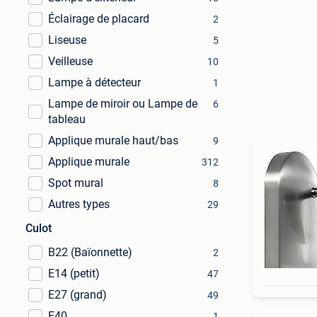
Éclairage de placard
2
Liseuse
5
Veilleuse
10
Lampe à détecteur
1
Lampe de miroir ou Lampe de
6
tableau
Applique murale haut/bas
9
Applique murale
312
Spot mural
8
Autres types
29
Culot
B22 (Baïonnette)
2
E14 (petit)
47
E27 (grand)
49
E40
1