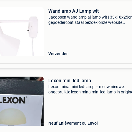
Wandlamp AJ Lamp wit
Jacobsen wandlamp aj lamp wit | 33x18x25cm
gepoedercoat staal bezoek onze website
dominidesign.com voor meer informatie over 
opties en beschikbaarheid.
Verzenden
Lexon mini led lamp
Lexon mina mini led-lamp – nieuw nieuwe,
ongebruikte lexon mina mini led-lamp in origin
verpakking. Oplaadbaar en ideaal als sfeer- of
nachtlampje.
Neuf
Enlèvement ou Envoi