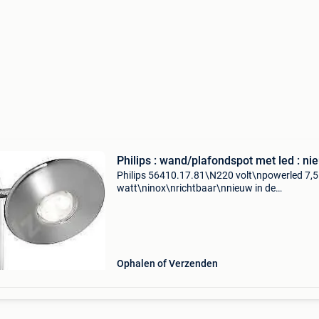
Philips : wand/plafondspot met led : ni
Philips 56410.17.81\N220 volt\npowerled 7,5
watt\ninox\nrichtbaar\nnieuw in de
verpakking\nwinkelprijs 79€\n7 stuks
beschikbaar\nbieden per stuk\naf te halen te
bornem of verzending ten laste van
Ophalen of Verzenden