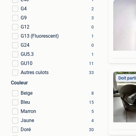
G4
2
G9
3
G12
0
G13 (Fluorescent)
1
G24
0
GU5.3
1
GU10
11
Autres culots
33
Doit part
Couleur
Beige
8
Bleu
15
Marron
5
Jaune
4
Doré
30