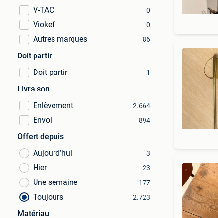
V-TAC
0
Viokef
0
Autres marques
86
Doit partir
Doit partir
1
Livraison
Enlèvement
2.664
Envoi
894
Offert depuis
Aujourd’hui
3
Hier
23
Une semaine
177
Toujours
2.723
Matériau