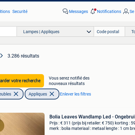
tions
Securité
Messages
Notifications
Se
Lampes | Appliques
T
3.286 résultats
Vous serez notifié des
rder votre recherche
nouveaux résultats
eubles
Appliques
Enlever les filtres
Bolia Leaves Wandlamp Led - Ongebrui
Prijs : € 311 (prijs bij retailer: € 750) korting : 
merk : bolia materiaal : metaal lengte : 1 cm b
: 92 cm hoogte : 25 cm levering : zelf ophalen o