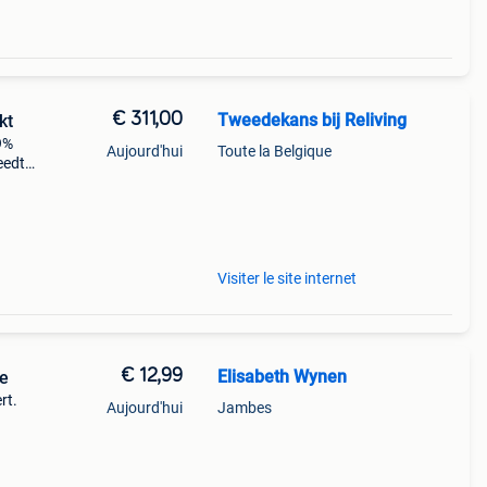
€ 311,00
Tweedekans bij Reliving
kt
59%
Aujourd'hui
Toute la Belgique
reedte
f
Visiter le site internet
€ 12,99
Elisabeth Wynen
e
rt.
Aujourd'hui
Jambes