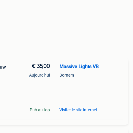
€ 35,00
Massive Lights VB
euw
Aujourd'hui
Bornem
Pub au top
Visiter le site internet