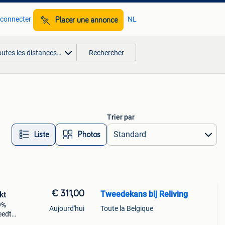
 connecter
NL
Placer une annonce
outes les distances…
Rechercher
Trier par
Liste
Photos
€ 311,00
Tweedekans bij Reliving
kt
59%
Aujourd'hui
Toute la Belgique
reedte
f