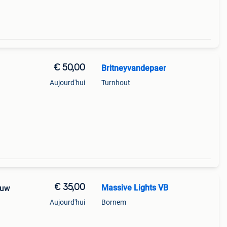
€ 50,00
Britneyvandepaer
Aujourd'hui
Turnhout
€ 35,00
Massive Lights VB
euw
Aujourd'hui
Bornem