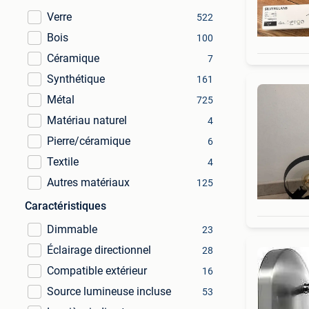
Verre
522
Bois
100
Céramique
7
Synthétique
161
Métal
725
Matériau naturel
4
Pierre/céramique
6
Textile
4
Autres matériaux
125
Caractéristiques
Dimmable
23
Éclairage directionnel
28
Compatible extérieur
16
Source lumineuse incluse
53