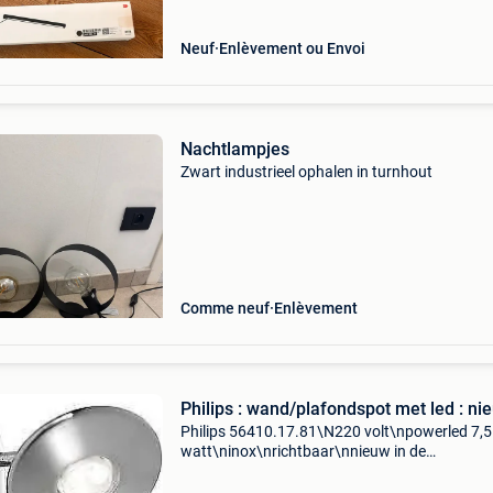
Neuf
Enlèvement ou Envoi
Nachtlampjes
Zwart industrieel ophalen in turnhout
Comme neuf
Enlèvement
Philips : wand/plafondspot met led : ni
Philips 56410.17.81\N220 volt\npowerled 7,5
watt\ninox\nrichtbaar\nnieuw in de
verpakking\nwinkelprijs 79€\n7 stuks
beschikbaar\nbieden per stuk\naf te halen te