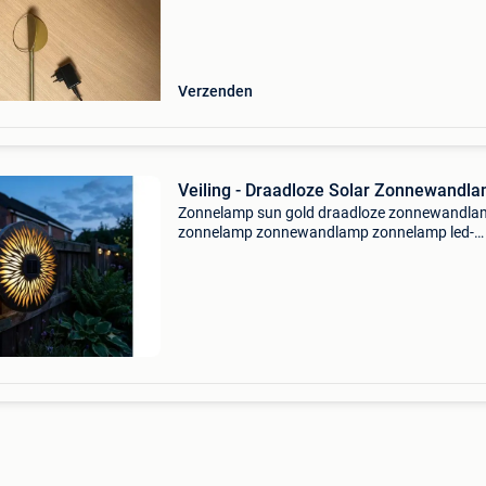
thuisbezorging mogelijk. Bekij
Verzenden
Veiling - Draadloze Solar Zonnewandl
Zonnelamp sun gold draadloze zonnewandla
zonnelamp zonnewandlamp zonnelamp led-
zonnelamp buitenlamp op zonne-energie
wandlamp zonnelamp metwaterdichte
solarverlichting, solar tuinverlichting, solarl