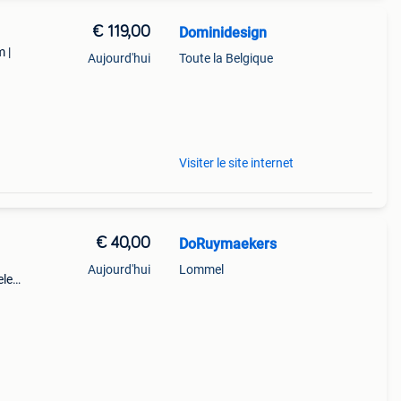
€ 119,00
Dominidesign
 |
Aujourd'hui
Toute la Belgique
keuze
Visiter le site internet
€ 40,00
DoRuymaekers
Aujourd'hui
Lommel
ele