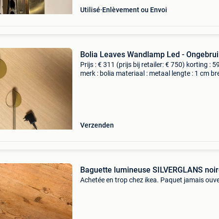
Utilisé
Enlèvement ou Envoi
Bolia Leaves Wandlamp Led - Ongebrui
Prijs : € 311 (prijs bij retailer: € 750) korting : 
merk : bolia materiaal : metaal lengte : 1 cm b
: 92 cm hoogte : 25 cm levering : zelf ophalen o
thuisbezorging mogelijk. Bekij
Verzenden
Baguette lumineuse SILVERGLANS noir
Achetée en trop chez ikea. Paquet jamais ouve