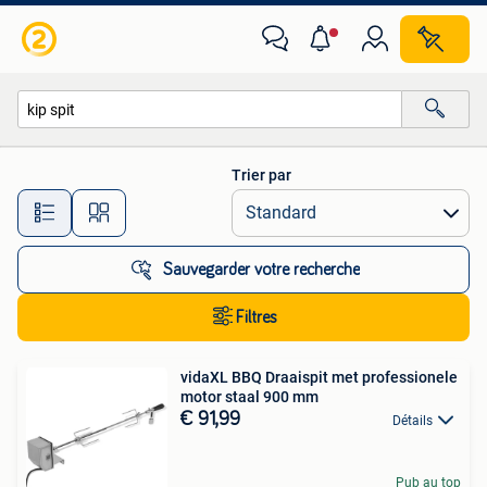
Toutes les catégories…
Trier par
Toutes les distances…
Sauvegarder votre recherche
Filtres
vidaXL BBQ Draaispit met professionele
motor staal 900 mm
€ 91,99
Détails
Pub au top