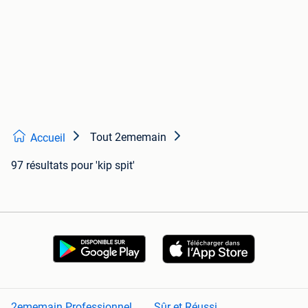
Tout 2ememain
Accueil
97 résultats
pour 'kip spit'
2ememain Professionnel
Sûr et Réussi