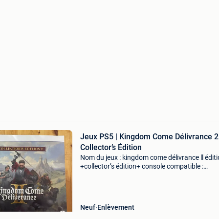
Jeux PS5 | Kingdom Come Délivrance 2 
Collector’s Édition
Nom du jeux : kingdom come délivrance ll éditi
+collector’s édition+ console compatible :
playstation 5 état : neuf / dans son emballage
d’origine il n’y a pas de console inclus dans cet
annonce
Neuf
Enlèvement