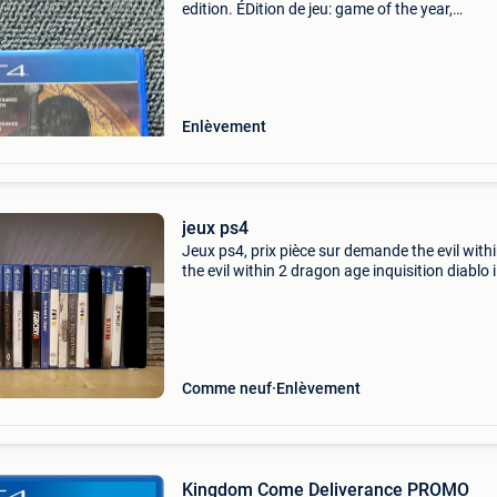
edition. ÉDition de jeu: game of the year,
plateforme: playstation 4, valeur esrb: m (matu
pegi classification: 18, développeur: warhorse
studios, da
Enlèvement
jeux ps4
Jeux ps4, prix pièce sur demande the evil withi
the evil within 2 dragon age inquisition diablo iii
ultimate evil edition code vein kingdom come
deliverance skyrim (elder scrolls 5) the elder sc
Comme neuf
Enlèvement
Kingdom Come Deliverance PROMO