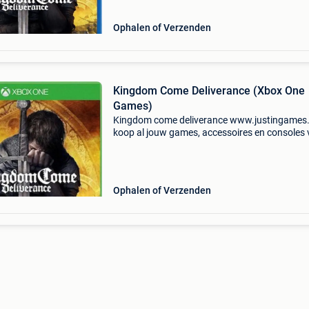
klarna achteraf betalen. - Gro
Ophalen of Verzenden
Kingdom Come Deliverance (Xbox One
Games)
Kingdom come deliverance www.justingames.
koop al jouw games, accessoires en consoles v
en snel via onze webshop met bancontact, belf
kbc/cbc of klarna achteraf betalen. - Groot
assortiment
Ophalen of Verzenden