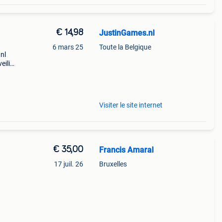
€ 14,98
JustinGames.nl
6 mars 25
Toute la Belgique
nl
eilig
ius,
Visiter le site internet
€ 35,00
Francis Amaral
17 juil. 26
Bruxelles