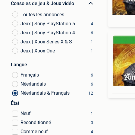
Consoles de jeu & Jeux vidéo
Toutes les annonces
Jeux | Sony PlayStation 5
4
Jeux | Sony PlayStation 4
6
Jeux | Xbox Series X & S
1
Jeux | Xbox One
1
Langue
Français
6
Néerlandais
6
Néerlandais & Français
12
État
Neuf
1
Reconditionné
0
Comme neuf
4