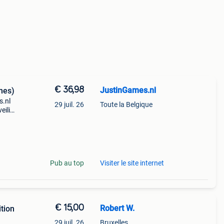
€ 36,98
JustinGames.nl
mes)
s.nl
29 juil. 26
Toute la Belgique
eilig
ius,
Pub au top
Visiter le site internet
€ 15,00
Robert W.
tion
29 juil. 26
Bruxelles