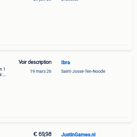
re),
Voir description
Ibra
n 1
19 mars 26
Saint-Josse-Ten-Noode
 :
r
€ 69,98
JustinGames.nl