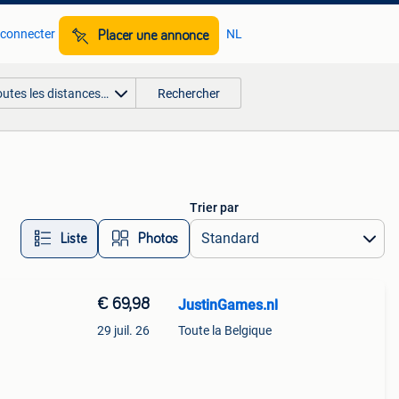
 connecter
NL
Placer une annonce
outes les distances…
Rechercher
Trier par
Liste
Photos
€ 69,98
JustinGames.nl
29 juil. 26
Toute la Belgique