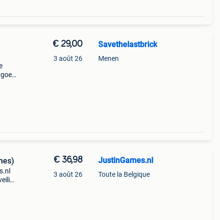
€ 29,00
Savethelastbrick
3 août 26
Menen
e
o goed
cte
&
€ 36,98
JustinGames.nl
mes)
s.nl
3 août 26
Toute la Belgique
eilig
ius,