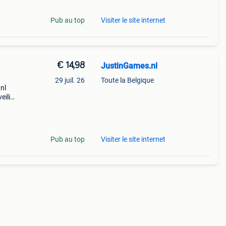
Pub au top
Visiter le site internet
€ 14,98
JustinGames.nl
29 juil. 26
Toute la Belgique
nl
eilig
ius,
Pub au top
Visiter le site internet