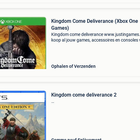
Kingdom Come Deliverance (Xbox One
Games)
Kingdom come deliverance www.justingames.
koop al jouw games, accessoires en consoles v
en snel via onze webshop met bancontact, belf
kbc/cbc of klarna achteraf betalen. - Groot
assortiment
Ophalen of Verzenden
Kingdom come deliverance 2
…