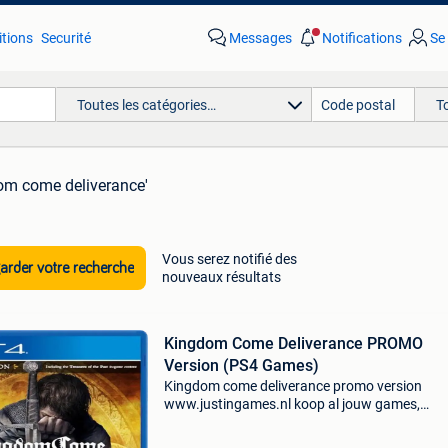
tions
Securité
Messages
Notifications
Se
Toutes les catégories…
T
om come deliverance'
Vous serez notifié des
rder votre recherche
nouveaux résultats
Kingdom Come Deliverance PROMO
Version (PS4 Games)
Kingdom come deliverance promo version
www.justingames.nl koop al jouw games,
accessoires en consoles veilig en snel via onze
webshop met bancontact, belfius, kbc/cbc of