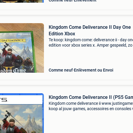
Comme neuf
Enlèvement
Kingdom Come Deliverance II Day One
Edition Xbox
Te koop: kingdom come: deliverance ii - day on
edition voor xbox series x. Amper gespeeld, z
als nieuw. Doosje en schijfjes (2 discs) in perfe
staat, geen krassen. Inclusief de bonus quest 
Comme neuf
Enlèvement ou Envoi
Kingdom Come Deliverance II (PS5 Ga
Kingdom come deliverance ii www.justingame
koop al jouw games, accessoires en consoles v
en snel via onze webshop met bancontact, belf
kbc/cbc of klarna achteraf betalen. - Groot
assortim