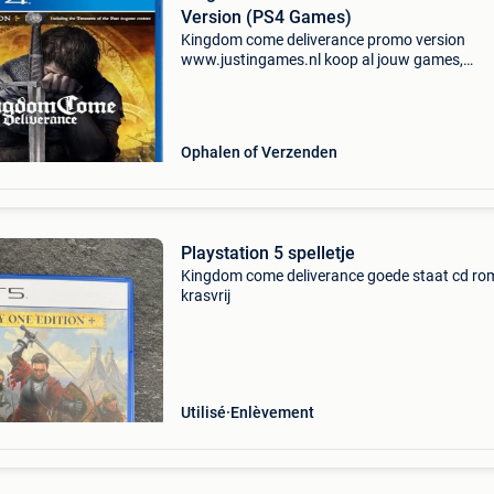
Version (PS4 Games)
Kingdom come deliverance promo version
www.justingames.nl koop al jouw games,
accessoires en consoles veilig en snel via onze
webshop met bancontact, belfius, kbc/cbc of
klarna achteraf betalen. - Gro
Ophalen of Verzenden
Playstation 5 spelletje
Kingdom come deliverance goede staat cd ro
krasvrij
Utilisé
Enlèvement