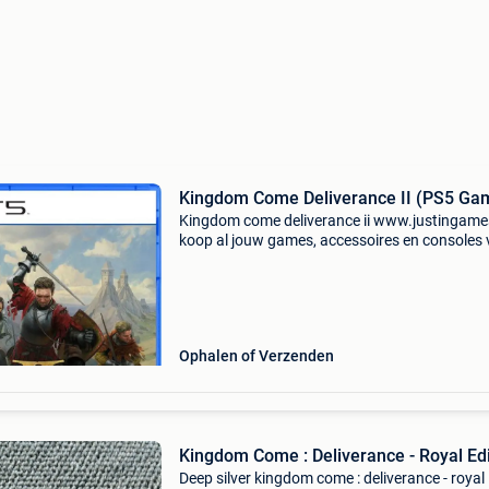
Kingdom Come Deliverance II (PS5 Ga
Kingdom come deliverance ii www.justingame
koop al jouw games, accessoires en consoles v
en snel via onze webshop met bancontact, belf
kbc/cbc of klarna achteraf betalen. - Groot
assortim
Ophalen of Verzenden
Kingdom Come : Deliverance - Royal Edi
Deep silver kingdom come : deliverance - royal