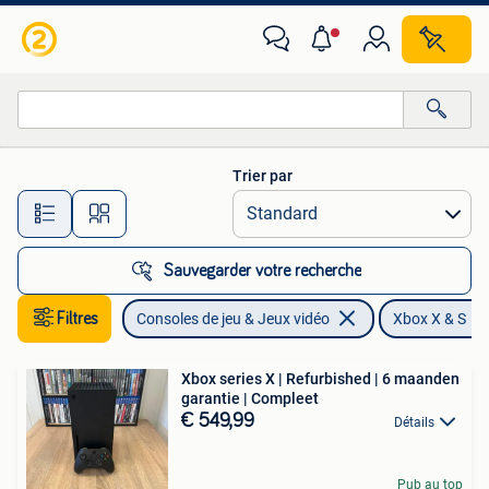
Jeux | Xbox Series X & S
Trier par
Toutes les distances…
Sauvegarder votre recherche
Filtres
Consoles de jeu & Jeux vidéo
Xbox X & S
Xbox series X | Refurbished | 6 maanden
garantie | Compleet
€ 549,99
Détails
Pub au top