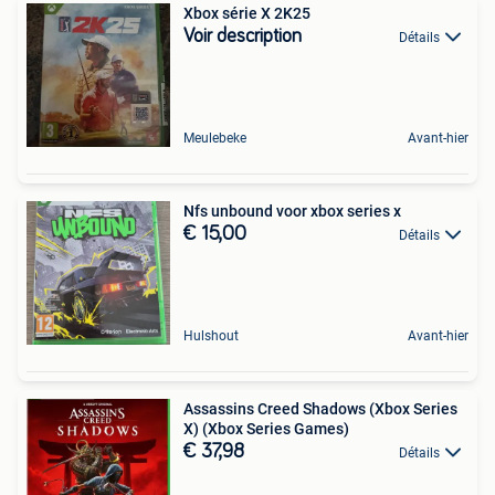
Xbox série X 2K25
Voir description
Détails
Meulebeke
Avant-hier
Nfs unbound voor xbox series x
€ 15,00
Détails
Hulshout
Avant-hier
Assassins Creed Shadows (Xbox Series
X) (Xbox Series Games)
€ 37,98
Détails