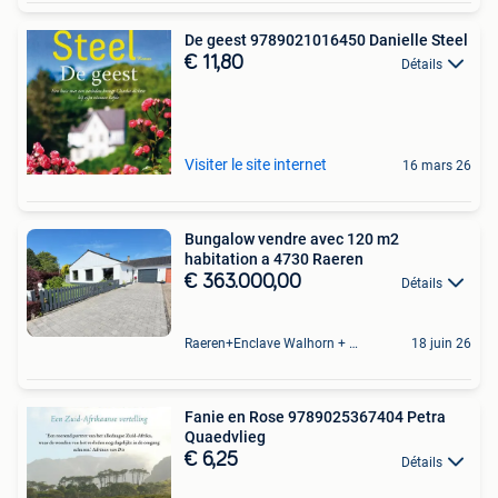
De geest 9789021016450 Danielle Steel
€ 11,80
Détails
Visiter le site internet
16 mars 26
Bungalow vendre avec 120 m2
habitation a 4730 Raeren
€ 363.000,00
Détails
Raeren+Enclave Walhorn + Gebietsteil Eupen
18 juin 26
Fanie en Rose 9789025367404 Petra
Quaedvlieg
€ 6,25
Détails