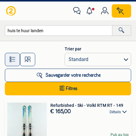
Toutes les catégories…
Trier par
Toutes les distances…
Sauvegarder votre recherche
Filtres
Refurbished - Ski - Volkl RTM RT - 149
€ 165,00
Détails
Pub au top