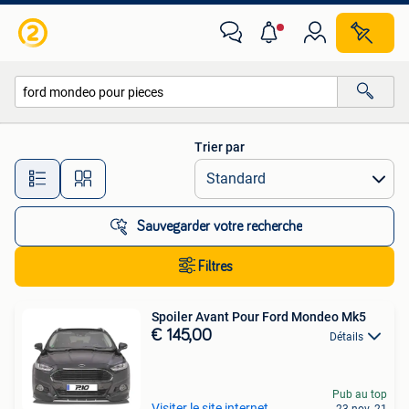
Toutes les catégories…
Trier par
Toutes les distances…
Sauvegarder votre recherche
Filtres
Spoiler Avant Pour Ford Mondeo Mk5
€ 145,00
Détails
Pub au top
Visiter le site internet
23 nov. 21