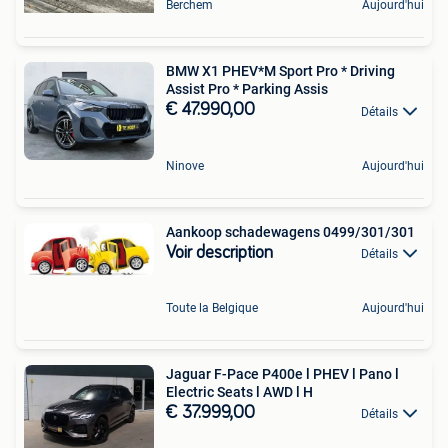
Berchem
Aujourd'hui
BMW X1 PHEV*M Sport Pro * Driving
Assist Pro * Parking Assis
€ 47.990,00
Détails
Ninove
Aujourd'hui
Aankoop schadewagens 0499/301/301
Voir description
Détails
Toute la Belgique
Aujourd'hui
Jaguar F-Pace P400e l PHEV l Pano l
Electric Seats l AWD l H
€ 37.999,00
Détails