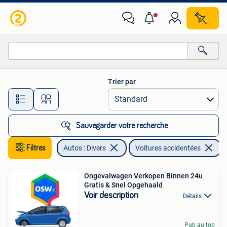
Voitures accidentées
Trier par
Toutes les distances…
Sauvegarder votre recherche
Filtres
Autos : Divers
Voitures accidentées
E
Ongevalwagen Verkopen Binnen 24u
Gratis & Snel Opgehaald
Voir description
Détails
Pub au top