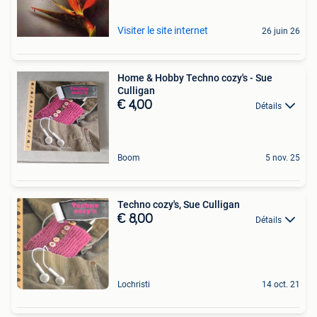
Visiter le site internet
26 juin 26
Home & Hobby Techno cozy's - Sue
Culligan
€ 4,00
Détails
Boom
5 nov. 25
Techno cozy's, Sue Culligan
€ 8,00
Détails
Lochristi
14 oct. 21