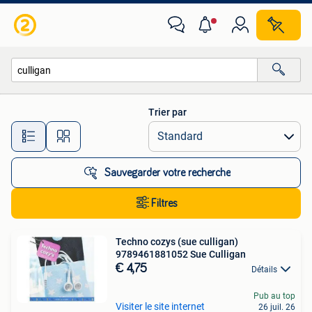
Toutes les catégories…
Trier par
Toutes les distances…
Sauvegarder votre recherche
Filtres
Techno cozys (sue culligan)
9789461881052 Sue Culligan
€ 4,75
Détails
Pub au top
Visiter le site internet
26 juil. 26