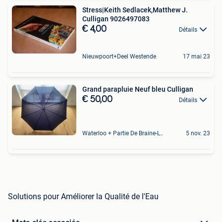
Stress|Keith Sedlacek,Matthew J.
Culligan 9026497083
€ 4,00
Détails
Nieuwpoort+Deel Westende
17 mai 23
Grand parapluie Neuf bleu Culligan
€ 50,00
Détails
Waterloo + Partie De Braine-L'Alleud, De Ohain
5 nov. 23
Solutions pour Améliorer la Qualité de l'Eau