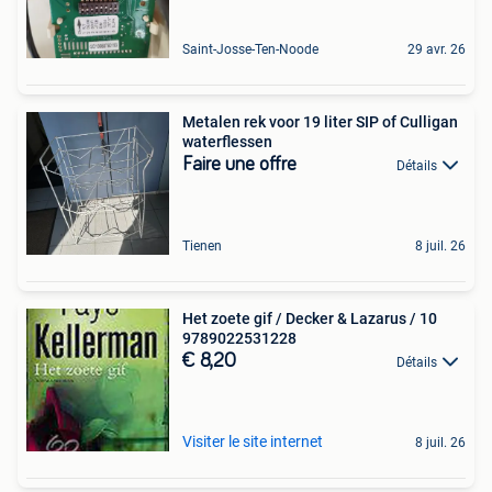
Saint-Josse-Ten-Noode
29 avr. 26
Metalen rek voor 19 liter SIP of Culligan
waterflessen
Faire une offre
Détails
Tienen
8 juil. 26
Het zoete gif / Decker & Lazarus / 10
9789022531228
€ 8,20
Détails
Visiter le site internet
8 juil. 26