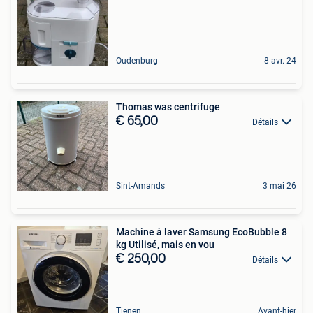
Oudenburg
8 avr. 24
Thomas was centrifuge
€ 65,00
Détails
Sint-Amands
3 mai 26
Machine à laver Samsung EcoBubble 8
kg Utilisé, mais en vou
€ 250,00
Détails
Tienen
Avant-hier