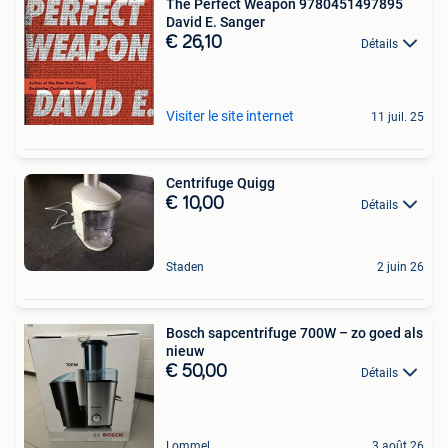
The Perfect Weapon 9780451497895
David E. Sanger
€ 26,10
Détails
Visiter le site internet
11 juil. 25
Centrifuge Quigg
€ 10,00
Détails
Staden
2 juin 26
Bosch sapcentrifuge 700W – zo goed als
nieuw
€ 50,00
Détails
Lommel
3 août 26