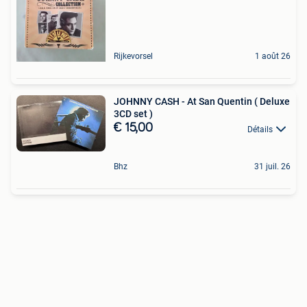
Rijkevorsel
1 août 26
JOHNNY CASH - At San Quentin ( Deluxe
3CD set )
€ 15,00
Détails
Bhz
31 juil. 26