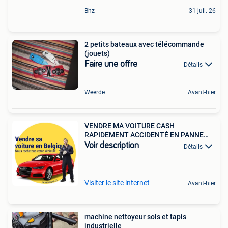
Bhz
31 juil. 26
2 petits bateaux avec télécommande
(jouets)
Faire une offre
Détails
Weerde
Avant-hier
VENDRE MA VOITURE CASH
RAPIDEMENT ACCIDENTÉ EN PANNE
MOTEUR
Voir description
Détails
Visiter le site internet
Avant-hier
machine nettoyeur sols et tapis
industrielle