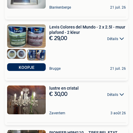
Blankenberge
21 juil. 26
Levis Colores del Mundo - 2 x 2.5l - muur
plafond - 2 kleur
€ 29,00
Détails
KOOPJE
Brugge
21 juil. 26
lustre en cristal
€ 30,00
Détails
Zaventem
3 août 26
PIONEER HPM110....TRES BEL ETAT...