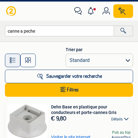
Toutes les catégories…
Trier par
Toutes les distances…
Sauvegarder votre recherche
Filtres
Dehn Base en plastique pour
conducteurs et porte-cannes Gris
€ 9,80
Détails
Pub au top
Visiter le site internet
Aujourd'hui