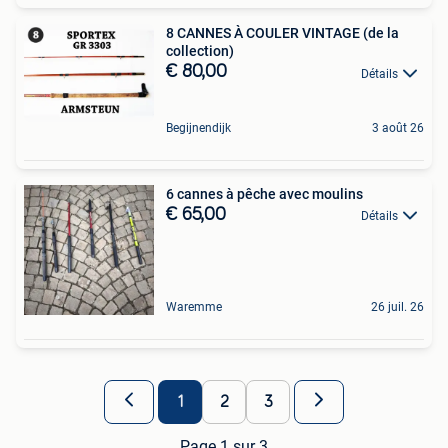
8 CANNES À COULER VINTAGE (de la
collection)
€ 80,00
Détails
Begijnendijk
3 août 26
6 cannes à pêche avec moulins
€ 65,00
Détails
Waremme
26 juil. 26
1
2
3
Page 1 sur 3