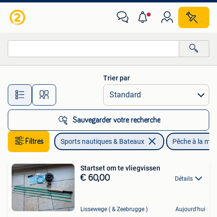
Pêche à la ligne | Pêche à la mouche
Trier par
Toutes les distances…
Sauvegarder votre recherche
Filtres
Sports nautiques & Bateaux
Pêche à la mo
Startset om te vliegvissen
€ 60,00
Détails
Lissewege ( & Zeebrugge )
Aujourd'hui