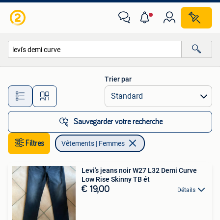
Vêtements | Femmes
Trier par
Toutes les distances…
Sauvegarder votre recherche
Filtres
Vêtements | Femmes
Levi’s jeans noir W27 L32 Demi Curve
Low Rise Skinny TB ét
€ 19,00
Détails