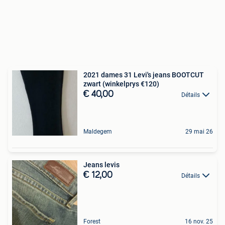
2021 dames 31 Levi's jeans BOOTCUT
zwart (winkelprys €120)
€ 40,00
Détails
Maldegem
29 mai 26
Jeans levis
€ 12,00
Détails
Forest
16 nov. 25