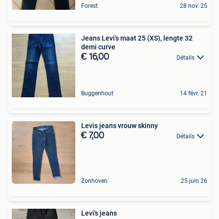
Forest
28 nov. 25
Jeans Levi’s maat 25 (XS), lengte 32
demi curve
€ 16,00
Détails
Buggenhout
14 févr. 21
Levis jeans vrouw skinny
€ 7,00
Détails
Zonhoven
25 juin 26
Levi's jeans