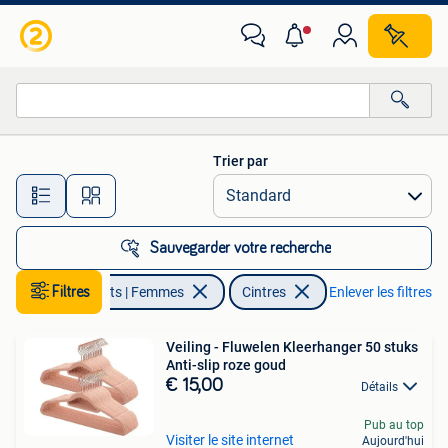
Cintres
Trier par
Toutes les distances…
Sauvegarder votre recherche
Filtres
Vêtements | Femmes
Cintres
Enlever les filtres
Veiling - Fluwelen Kleerhanger 50 stuks
Anti-slip roze goud
€ 15,00
Détails
Pub au top
Visiter le site internet
Aujourd'hui