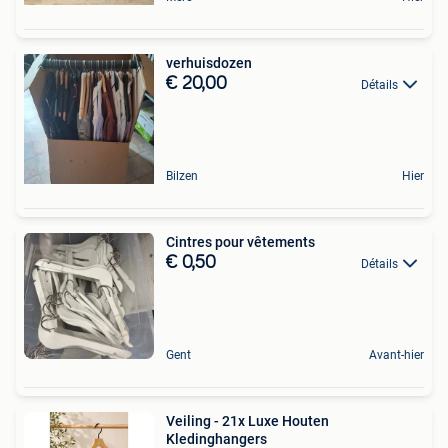
verhuisdozen
€ 20,00
Détails
Bilzen
Hier
Cintres pour vêtements
€ 0,50
Détails
Gent
Avant-hier
Veiling - 21x Luxe Houten
Kledinghangers