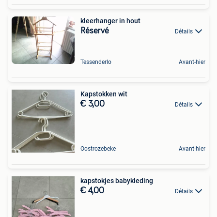
kleerhanger in hout
Réservé
Détails
Tessenderlo
Avant-hier
Kapstokken wit
€ 3,00
Détails
Oostrozebeke
Avant-hier
kapstokjes babykleding
€ 4,00
Détails