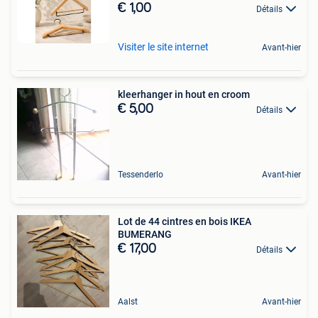
€ 1,00
Détails
Visiter le site internet
Avant-hier
kleerhanger in hout en croom
€ 5,00
Détails
Tessenderlo
Avant-hier
Lot de 44 cintres en bois IKEA
BUMERANG
€ 17,00
Détails
Aalst
Avant-hier