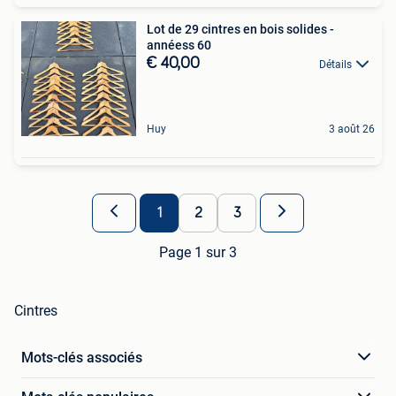
Lot de 29 cintres en bois solides -
annéess 60
€ 40,00
Détails
Huy
3 août 26
1
2
3
Page 1 sur 3
Cintres
Mots-clés associés