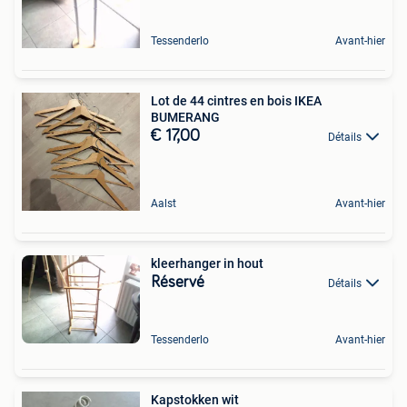
Tessenderlo
Avant-hier
Lot de 44 cintres en bois IKEA
BUMERANG
€ 17,00
Détails
Aalst
Avant-hier
kleerhanger in hout
Réservé
Détails
Tessenderlo
Avant-hier
Kapstokken wit