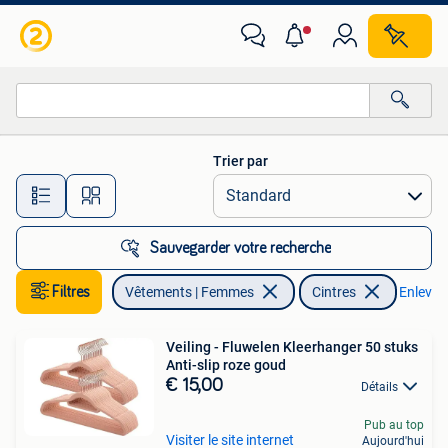
Cintres
Trier par
Toutes les distances…
Sauvegarder votre recherche
Filtres
Vêtements | Femmes
Cintres
Enlever l
Veiling - Fluwelen Kleerhanger 50 stuks
Anti-slip roze goud
€ 15,00
Détails
Pub au top
Visiter le site internet
Aujourd'hui