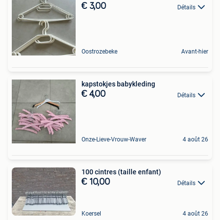
€ 3,00
Détails
Oostrozebeke
Avant-hier
kapstokjes babykleding
€ 4,00
Détails
Onze-Lieve-Vrouw-Waver
4 août 26
100 cintres (taille enfant)
€ 10,00
Détails
Koersel
4 août 26