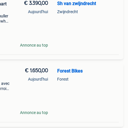
€ 3.390,00
Sh van zwijndrecht
art
Aujourd'hui
Zwijndrecht
uller
0wh
Annonce au top
€ 1.650,00
Forest Bikes
Aujourd'hui
Forest
, avec
rroie
wh.
e
Annonce au top