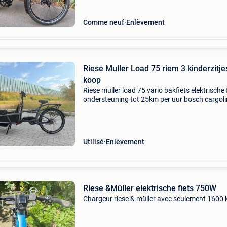
rijbereik: geveerde voor
Comme neuf
Enlèvement
Riese Muller Load 75 riem 3 kinderzitje
koop
Riese muller load 75 vario bakfiets elektrische 
ondersteuning tot 25km per uur bosch cargol
middenmotor riem aandrijving onderhoud
vriendelijk 3 kinderzitjes in de bak en nog plaa
voor wat
Utilisé
Enlèvement
Riese &Müller elektrische fiets 750W
Chargeur riese & müller avec seulement 1600 