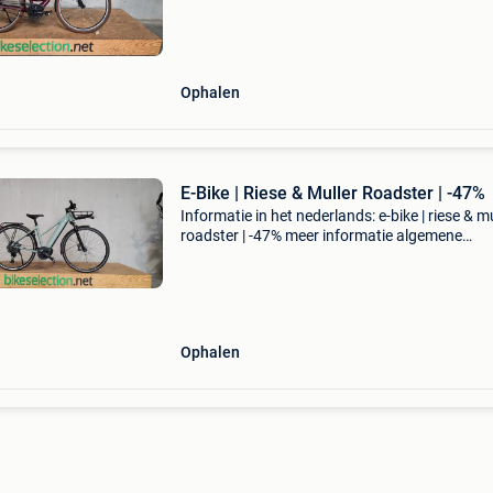
naaf aandrijfmethode: riem topsnelheid:
Ophalen
E-Bike | Riese & Muller Roadster | -47%
Informatie in het nederlands: e-bike | riese & mu
roadster | -47% meer informatie algemene
informatie kleur: groen technische informatie
transmissie: shimano xt, 11 versnellingen
versnelling:
Ophalen