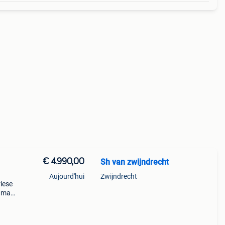
€ 4.990,00
Sh van zwijndrecht
Aujourd'hui
Zwijndrecht
riese
 matt
r:
w)