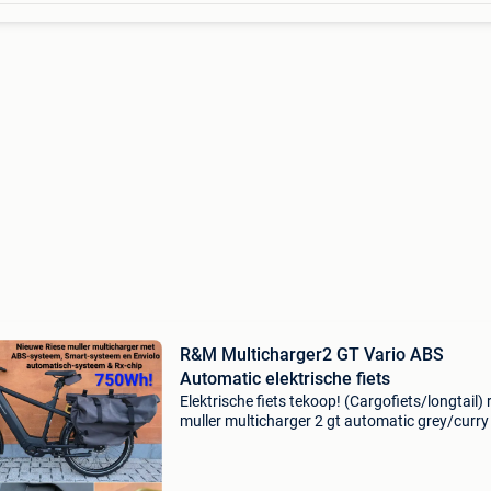
R&M Multicharger2 GT Vario ABS
Automatic elektrische fiets
Elektrische fiets tekoop! (Cargofiets/longtail) 
muller multicharger 2 gt automatic grey/curry
750wh rx-chip smart system kiox 300 bouwjaa
07/2024 kilometerstand: slechts 150km (nieu
acc