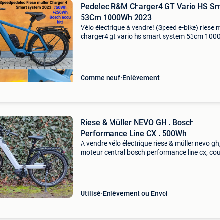
Pedelec R&M Charger4 GT Vario HS Sm
53Cm 1000Wh 2023
Vélo électrique à vendre! (Speed e-bike) riese m
charger4 gt vario hs smart system 53cm 100
2023 speedelec année de construction : 2023
kilométrage : seulement 4000 km ! Batterie :
1000wh 1x 7
Comme neuf
Enlèvement
Riese & Müller NEVO GH . Bosch
Performance Line CX . 500Wh
A vendre vélo électrique riese & müller nevo gh
moteur central bosch performance line cx, cou
en carbone et batterie bosch powertube 500 
Vélo complètement reconditionné par un prof
Utilisé
Enlèvement ou Envoi