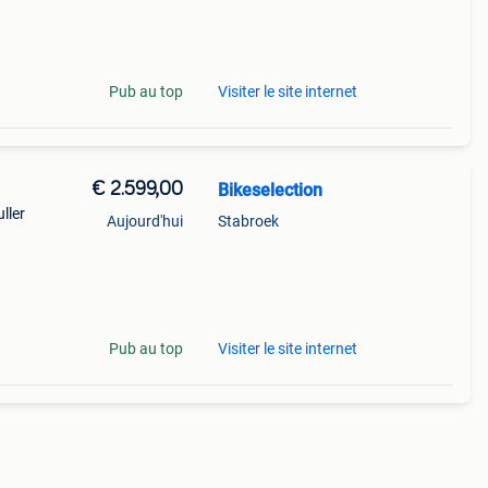
Pub au top
Visiter le site internet
€ 2.599,00
Bikeselection
ller
Aujourd'hui
Stabroek
Pub au top
Visiter le site internet