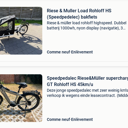
Riese & Muller Load Rohloff HS
(Speedpedelec) bakfiets
Riese & müller load rohloff highspeed. Dubbel
batterij 1000wh, nyon display (navigatie), 3
zitplaatsen met voetenruimte, rohloff
schakelsysteem. 4500Km. Nieuwprijs 2021 €
rohloff heeft i
Comme neuf
Enlèvement
Speedpedalec Riese&Müller superchar
GT Rohloff HS 45km/u
Deze jonge speedpedalec met zeer weinig km’s
verkoop ik wegens einde leasecontract. (Midd
oktober beschikbaar.) Deze fiets rijdt stevig do
robuust, betrouwbaar, flexibel voor alle leeftijd
Comme neuf
Enlèvement