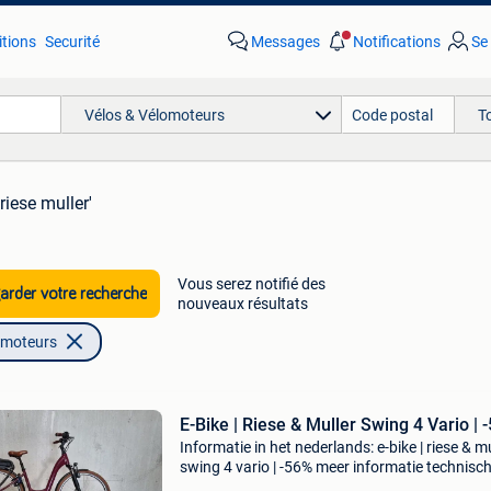
tions
Securité
Messages
Notifications
Se
Vélos & Vélomoteurs
T
riese muller'
Vous serez notifié des
rder votre recherche
nouveaux résultats
omoteurs
E-Bike | Riese & Muller Swing 4 Vario | 
Informatie in het nederlands: e-bike | riese & mu
swing 4 vario | -56% meer informatie technisc
informatie transmissie: enviolo trekking versne