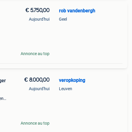
€ 5.750,00
rob vandenbergh
Aujourd'hui
Geel
10990
Annonce au top
€ 8.000,00
veropkoping
ger
Aujourd'hui
Leuven
en
or is
en, e
Annonce au top