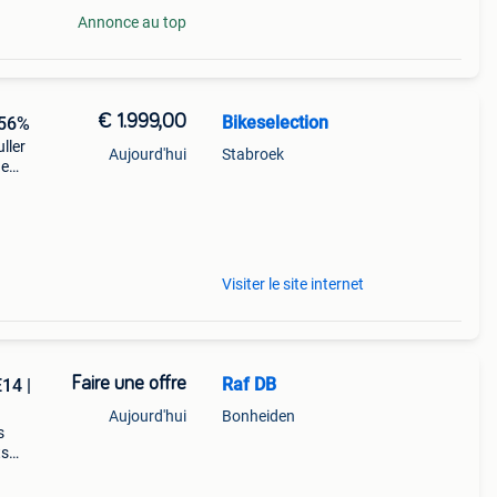
Annonce au top
€ 1.999,00
Bikeselection
-56%
ller
Aujourd'hui
Stabroek
he
lling:
Visiter le site internet
Faire une offre
Raf DB
14 |
Aujourd'hui
Bonheiden
s
ts