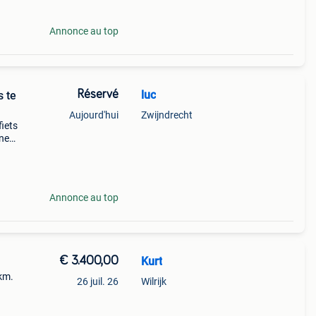
Annonce au top
Réservé
luc
s te
Aujourd'hui
Zwijndrecht
fiets
ine
ts
Annonce au top
€ 3.400,00
Kurt
km.
26 juil. 26
Wilrijk