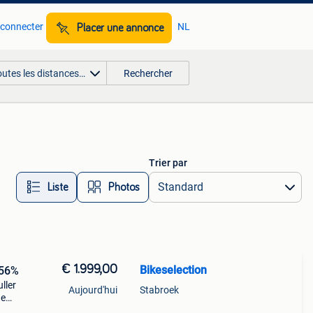
 connecter
NL
Placer une annonce
outes les distances…
Rechercher
Trier par
Liste
Photos
€ 1.999,00
Bikeselection
-56%
ller
Aujourd'hui
Stabroek
he
lling: