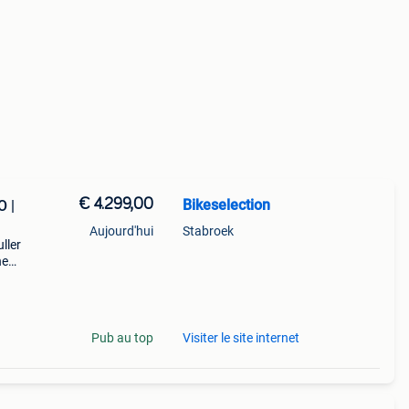
€ 4.299,00
Bikeselection
O |
Aujourd'hui
Stabroek
ller
he
lling:
Pub au top
Visiter le site internet