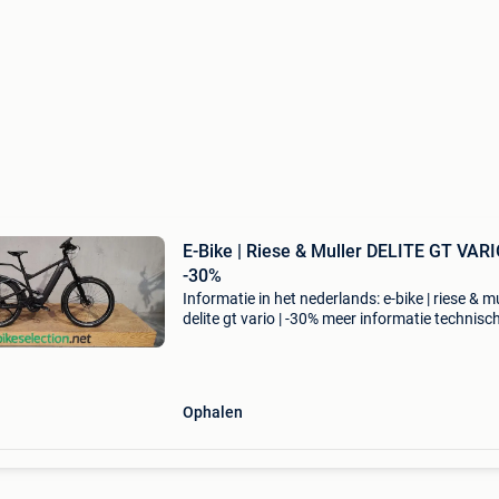
E-Bike | Riese & Muller DELITE GT VARI
-30%
Informatie in het nederlands: e-bike | riese & mu
delite gt vario | -30% meer informatie technisc
informatie transmissie: enviolo trekking versne
naaf aandrijfmethode: riem topsnelheid
Ophalen