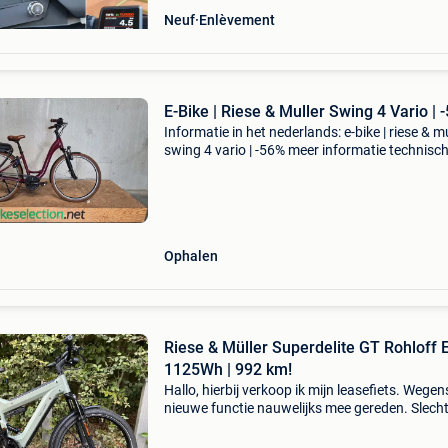
Neuf
Enlèvement
E-Bike | Riese & Muller Swing 4 Vario | 
Informatie in het nederlands: e-bike | riese & mu
swing 4 vario | -56% meer informatie technisc
informatie transmissie: enviolo trekking versne
naaf aandrijfmethode: riem topsnelheid:
Ophalen
Riese & Müller Superdelite GT Rohloff E
1125Wh | 992 km!
Hallo, hierbij verkoop ik mijn leasefiets. Wegen
nieuwe functie nauwelijks mee gereden. Slech
992,4 km! R&m superdelite - 2023.
Supercomfortabele speed pedelec met ruim