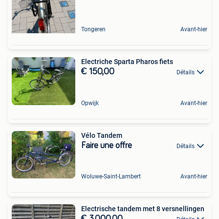
Tongeren
Avant-hier
Electriche Sparta Pharos fiets
€ 150,00
Détails
Opwijk
Avant-hier
Vélo Tandem
Faire une offre
Détails
Woluwe-Saint-Lambert
Avant-hier
Electrische tandem met 8 versnellingen
€ 3.000,00