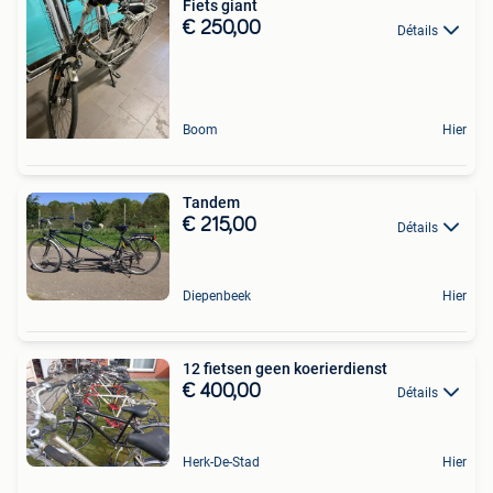
Fiets giant
€ 250,00
Détails
Boom
Hier
Tandem
€ 215,00
Détails
Diepenbeek
Hier
12 fietsen geen koerierdienst
€ 400,00
Détails
Herk-De-Stad
Hier