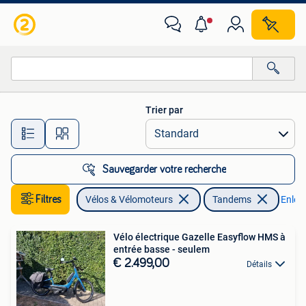
Vélos | Tandems
Trier par
Toutes les distances…
Sauvegarder votre recherche
Filtres
Vélos & Vélomoteurs
Tandems
Enleve
Vélo électrique Gazelle Easyflow HMS à
entrée basse - seulem
€ 2.499,00
Détails