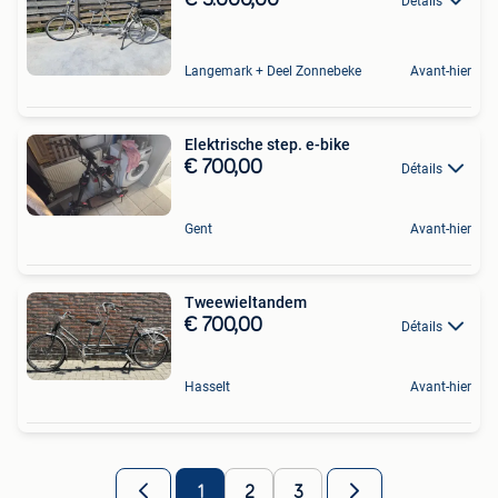
Détails
Langemark + Deel Zonnebeke
Avant-hier
Elektrische step. e-bike
€ 700,00
Détails
Gent
Avant-hier
Tweewieltandem
€ 700,00
Détails
Hasselt
Avant-hier
1
2
3