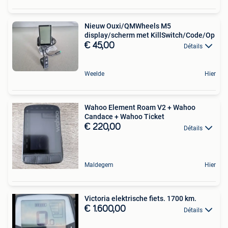
Nieuw Ouxi/QMWheels M5
display/scherm met KillSwitch/Code/Op
€ 45,00
Détails
Weelde
Hier
Wahoo Element Roam V2 + Wahoo
Candace + Wahoo Ticket
€ 220,00
Détails
Maldegem
Hier
Victoria elektrische fiets. 1700 km.
€ 1.600,00
Détails