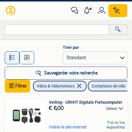
Accessoires vélo | Compteurs de vélo
Trier par
Toutes les distances…
Sauvegarder votre recherche
Filtres
Vélos & Vélomoteurs
Compteurs de vélo
Veiling - CRIVIT Digitale Fietscomputer
€ 6,00
Détails
Pub au top
Visiter le site internet
Aujourd'hui