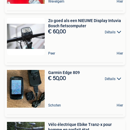
Wevelgem
Hier
Zo goed als een NIEUWE Display Intuvia
Bosch fietscomputer
€ 60,00
Détails
Peer
Hier
Garmin Edge 809
€ 50,00
Détails
Schoten
Hier
Vélo électrique Ebike Tranz-x pour
homme en parfait état.