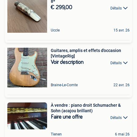
8*
€ 299,00
Détails
Uccle
15 avr. 26
Guitares, amplis et effets d'occasion
[VintageRig]
Voir description
Détails
Braine-Le-Comte
22 avr. 26
À vendre : piano droit Schumacher &
Sohn (acajou brillant)
Faire une offre
Détails
Tienen
6 mai 26