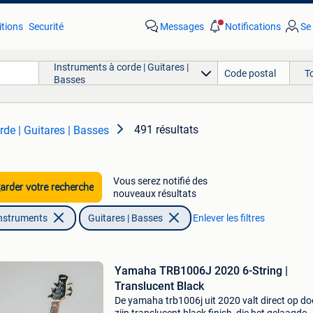
tions
Securité
Messages
Notifications
Se
Instruments à corde | Guitares |
T
Basses
491 résultats
rde | Guitares | Basses
Vous serez notifié des
rder votre recherche
nouveaux résultats
nstruments
Guitares | Basses
Enlever les filtres
Yamaha TRB1006J 2020 6-String |
Translucent Black
De yamaha trb1006j uit 2020 valt direct op do