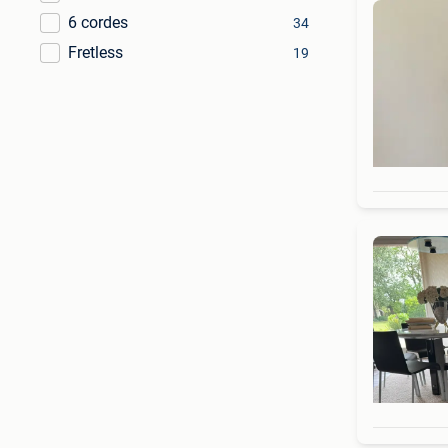
6 cordes
34
Fretless
19