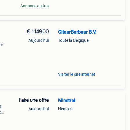
Annonce au top
€ 1.149,00
GitaarBarbaar B.V.
Aujourd'hui
Toute la Belgique
or
en.
 zijn
Visiter le site internet
Faire une offre
Minstrel
0
Aujourd'hui
Hensies
e
ns
o