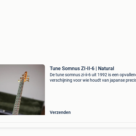
Tune Somnus ZI-II-6 | Natural
De tune somnus zi-ii-6 uit 1992 is een opvalle
verschijning voor wie houdt van japanse preci
een natuurlijke finish. Dit model combineert ee
solide bouw met een uitstraling die je niet vaa
Verzenden