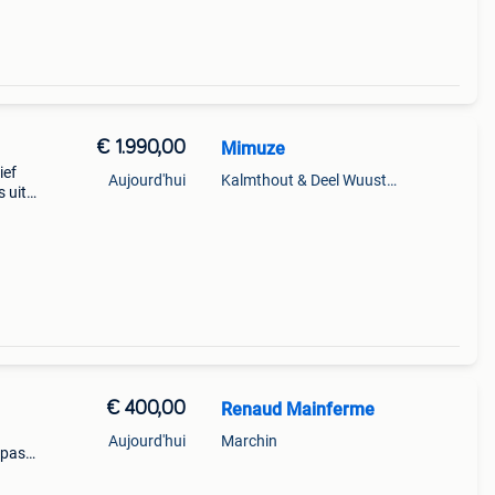
€ 1.990,00
Mimuze
ief
Aujourd'hui
Kalmthout & Deel Wuustwezel
 uit
 met
Dit
€ 400,00
Renaud Mainferme
Aujourd'hui
Marchin
 pas.
son
libre