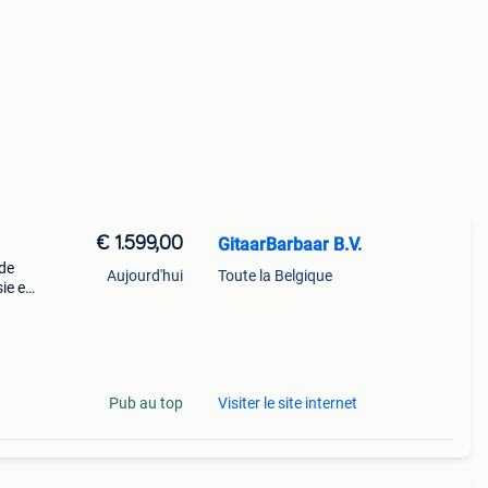
€ 1.599,00
GitaarBarbaar B.V.
nde
Aujourd'hui
Toute la Belgique
sie en
n
k
Pub au top
Visiter le site internet