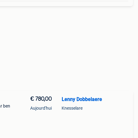
€ 780,00
Lenny Dobbelaere
ar ben
Aujourd'hui
Knesselare
el een