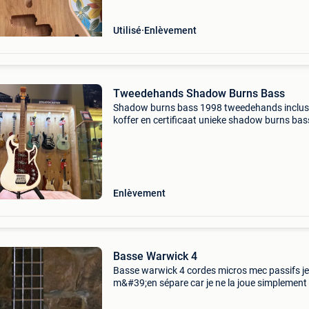
Utilisé
Enlèvement
Tweedehands Shadow Burns Bass
Shadow burns bass 1998 tweedehands inclus
koffer en certificaat unieke shadow burns bass
1998, een bijzondere tweedehands basgitaar
een opvallend ontwerp en een eigen karakter. 
handgema
Enlèvement
Basse Warwick 4
Basse warwick 4 cordes micros mec passifs je
m&#39;en sépare car je ne la joue simplement
Basse 3e proprio, ayant vécu mais qui garde 
charme. Acquise il y a 1 an pour 450 eur. Essai 