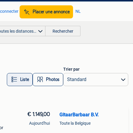
 connecter
NL
Placer une annonce
outes les distances…
Rechercher
Trier par
Liste
Photos
€ 1.149,00
GitaarBarbaar B.V.
Aujourd'hui
Toute la Belgique
or