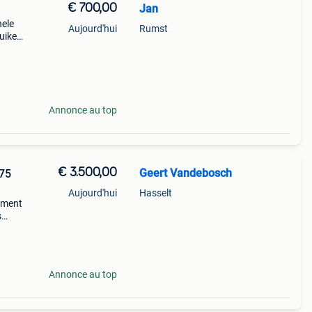
€ 700,00
Jan
nele
Aujourd'hui
Rumst
uiken
Annonce au top
€ 3.500,00
Geert Vandebosch
975
Aujourd'hui
Hasselt
ement
s
up et
nburst
Annonce au top