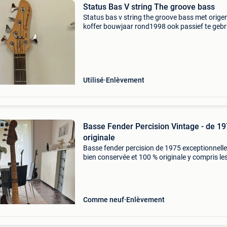
Status Bas V string The groove bass
Status bas v string the groove bass met orige
koffer bouwjaar rond1998 ook passief te gebr
in zeer goede staat
Utilisé
Enlèvement
Basse Fender Percision Vintage - de 1
originale
Basse fender percision de 1975 exceptionnell
bien conservée et 100 % originale y compris le
rares couvercles chromés des capots de pick-
des couvre-ponts fabriqué dans la finition su
Comme neuf
Enlèvement