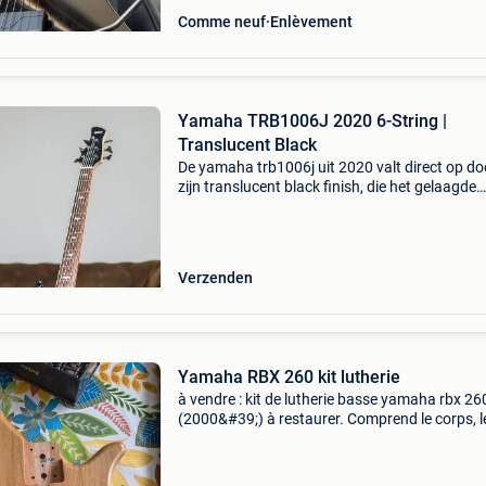
Comme neuf
Enlèvement
Yamaha TRB1006J 2020 6-String |
Translucent Black
De yamaha trb1006j uit 2020 valt direct op do
zijn translucent black finish, die het gelaagde
karakter van deze zessnarige bas mooi laat zi
Dit model is gebouwd in indonesië en biedt met
24
Verzenden
Yamaha RBX 260 kit lutherie
à vendre : kit de lutherie basse yamaha rbx 26
(2000&#39;) à restaurer. Comprend le corps, l
manche et toutes les pièces d&#39;origine da
leur boîte. Vendu en l&#39;état, uniquement p