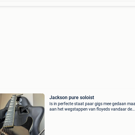
Jackson pure soloist
Is in perfecte staat paar gigs mee gedaan ma
aan het wegstappen van floyeds vandaar de
verkoop ! Goeie ruildeal mag ook altijd moet w
metalbeest zijn ! 🤘🏼