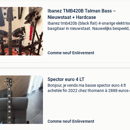
Ibanez TMB420B Talman Bass –
Nieuwstaat + Hardcase
Ibanez tmb420b (black flat) 4-snarige elektris
basgitaar in nieuwstaat. Nauwelijks bespeeld,
zonder krassen, deuken of andere beschadigi
Deze bas heeft een actieve 2-bands eq en een p
pickupc
Comme neuf
Enlèvement
Spector euro 4 LT
Bonjour, je vends ma basse spector euro 4 lt
achetée fin 2022 chez thomann à 2888 euros 
impeccable, a venir chercher sur place (specto
euro lt 4 blfg, basse électrique, 4 cordes, corps
aulne,
Comme neuf
Enlèvement