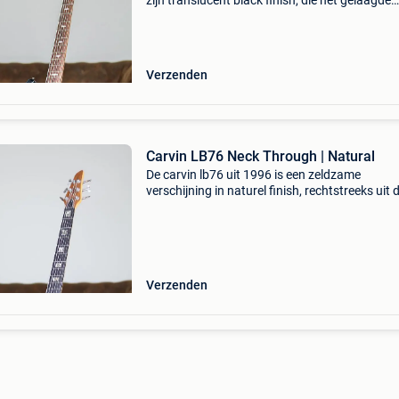
zijn translucent black finish, die het gelaagde
karakter van deze zessnarige bas mooi laat zi
Dit model is gebouwd in indonesië en biedt met
24
Verzenden
Carvin LB76 Neck Through | Natural
De carvin lb76 uit 1996 is een zeldzame
verschijning in naturel finish, rechtstreeks uit 
usa. Dit model valt op door zijn 24 frets, waar
moeiteloos de hoogste noten bereikt en extra
speelruim
Verzenden