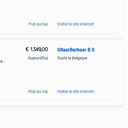
en.
 zijn
Pub au top
Visiter le site internet
€ 1.349,00
GitaarBarbaar B.V.
Aujourd'hui
Toute la Belgique
de
mee je
Pub au top
Visiter le site internet