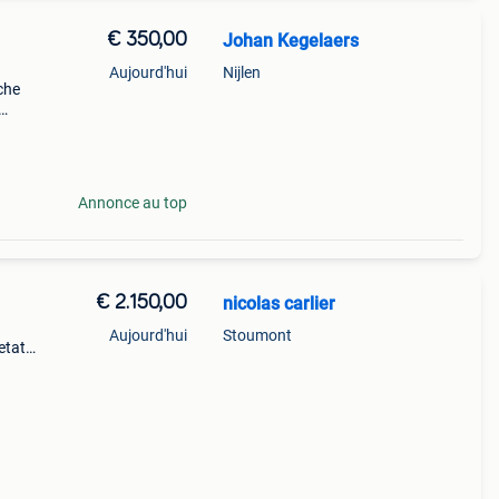
€ 350,00
Johan Kegelaers
Aujourd'hui
Nijlen
che
ngen.
j-
Annonce au top
€ 2.150,00
nicolas carlier
Aujourd'hui
Stoumont
etat
r
 en