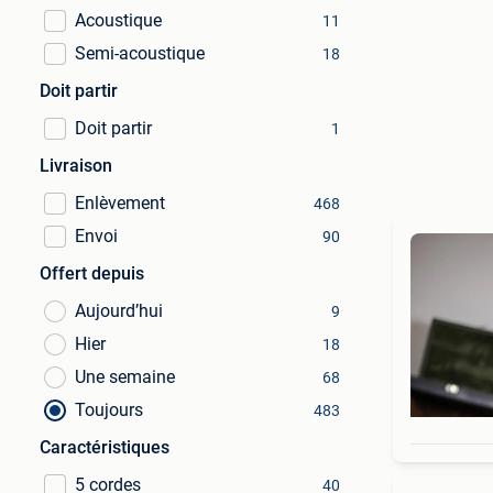
Acoustique
11
Semi-acoustique
18
Doit partir
Doit partir
1
Livraison
Enlèvement
468
Envoi
90
Offert depuis
Aujourd’hui
9
Hier
18
Une semaine
68
Toujours
483
Caractéristiques
5 cordes
40