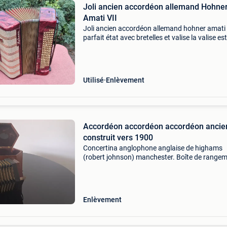
Joli ancien accordéon allemand Hohne
Amati VII
Joli ancien accordéon allemand hohner amati v
parfait état avec bretelles et valise la valise est
également en parfait état rien de cassé rare et
exceptionnel remise en mains propres unique
à
Utilisé
Enlèvement
Accordéon accordéon accordéon ancie
construit vers 1900
Concertina anglophone anglaise de highams
(robert johnson) manchester. Boîte de range
originale en bois sans clé. Forme à 6 faces. 6 P
Pattes ou boutons en ivoire. Numéro de série
296681. Ce t
Enlèvement