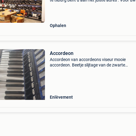
te tilburg bent u aan het juiste adres . Voor uw
nieuwe instrument , wij hebben een zeer uitge
sortering accordeons . U kunt bij ons terecht v
Ophalen
Accordeon
Accordeon van accordeons viseur mooie
accordeon. Beetje slijtage van de zwarte
beschermafboording op de balg en 1 toets zit 
hoger maar alles speelt nog prima. Voor een 
is dat gemakkelijk o
Enlèvement