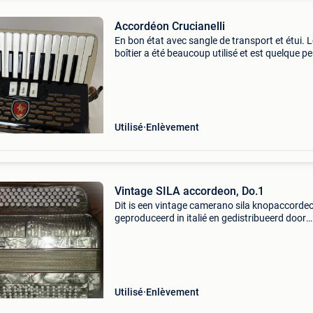
Accordéon Crucianelli
En bon état avec sangle de transport et étui. L
boîtier a été beaucoup utilisé et est quelque p
endommagé.
Utilisé
Enlèvement
Vintage SILA accordeon, Do.1
Dit is een vintage camerano sila knopaccorde
geproduceerd in italié en gedistribueerd door
gregory in brussel. Het instrument is uitgevoer
een grijze parelmoer finish en witte knoppen. D
type
Utilisé
Enlèvement