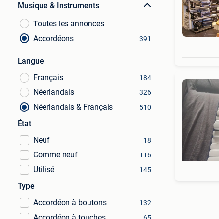
Musique & Instruments
Toutes les annonces
Accordéons
391
Langue
Français
184
Néerlandais
326
Néerlandais & Français
510
État
Neuf
18
Comme neuf
116
Utilisé
145
Type
Accordéon à boutons
132
Accordéon à touches
65