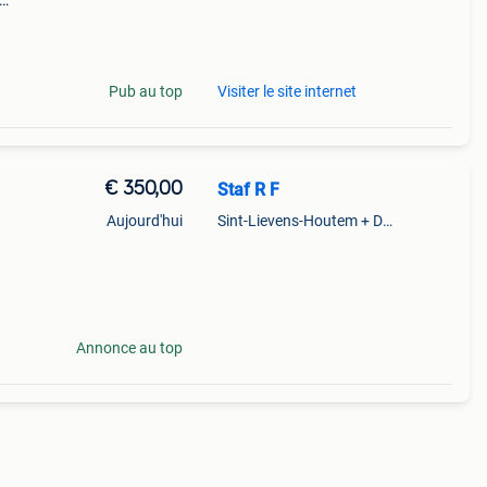
breide
o
Pub au top
Visiter le site internet
€ 350,00
Staf R F
Aujourd'hui
Sint-Lievens-Houtem + Deel Oombergen
iets
kenner
Annonce au top