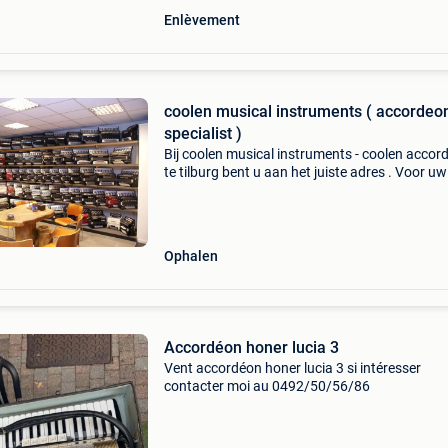
Enlèvement
coolen musical instruments ( accordeo
specialist )
Bij coolen musical instruments - coolen accor
te tilburg bent u aan het juiste adres . Voor uw
nieuwe instrument , wij hebben een zeer uitge
sortering accordeons . U kunt bij ons terecht v
Ophalen
Accordéon honer lucia 3
Vent accordéon honer lucia 3 si intéresser
contacter moi au 0492/50/56/86