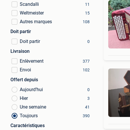
Scandalli
11
Weltmeister
15
Autres marques
108
Doit partir
Doit partir
0
Livraison
Enlèvement
377
Envoi
102
Offert depuis
Aujourd’hui
0
Hier
3
Une semaine
41
Toujours
390
Caractéristiques