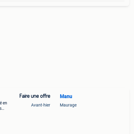
Faire une offre
Manu
é en
Avant-hier
Maurage
s
ue