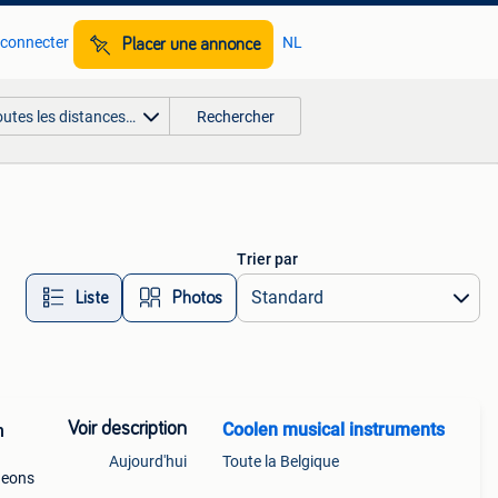
 connecter
NL
Placer une annonce
outes les distances…
Rechercher
Trier par
Liste
Photos
Voir description
Coolen musical instruments
n
Aujourd'hui
Toute la Belgique
deons