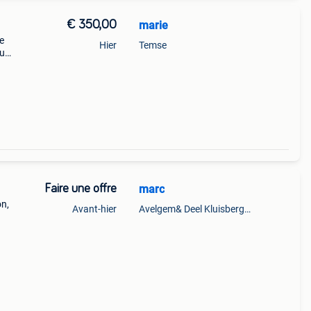
€ 350,00
marie
e
Hier
Temse
eu
Faire une offre
marc
on,
Avant-hier
Avelgem& Deel Kluisbergen
d in
it