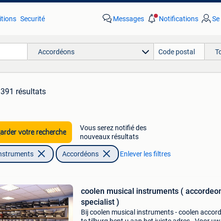
tions
Securité
Messages
Notifications
Se
Accordéons
T
391 résultats
Vous serez notifié des
rder votre recherche
nouveaux résultats
nstruments
Accordéons
Enlever les filtres
coolen musical instruments ( accordeo
specialist )
Bij coolen musical instruments - coolen accor