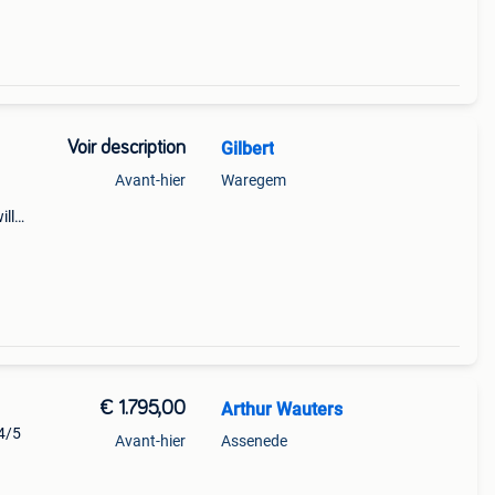
Voir description
Gilbert
Avant-hier
Waregem
ill
y,
€ 1.795,00
Arthur Wauters
4/5
Avant-hier
Assenede
ola