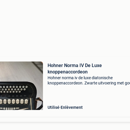
Hohner Norma IV De Luxe
knoppenaccordeon
Hohner norma iv de luxe diatonische
knoppenaccordeon. Zwarte uitvoering met g
sierlijnen 3-rijig met 8 bassen. Alle knoppen en
registers werken. De klanken zijn nog scherp e
helder. Er is wel ee
Utilisé
Enlèvement