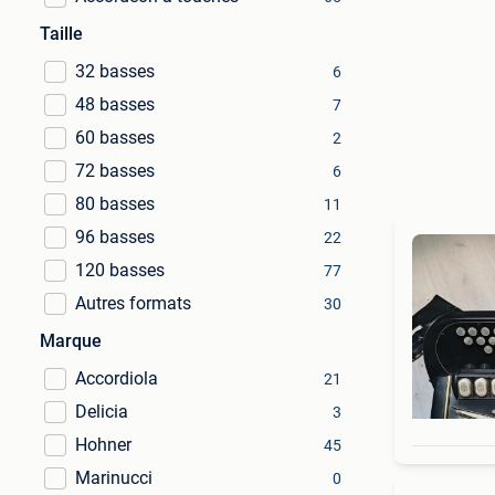
Taille
32 basses
6
48 basses
7
60 basses
2
72 basses
6
80 basses
11
96 basses
22
120 basses
77
Autres formats
30
Marque
Accordiola
21
Delicia
3
Hohner
45
Marinucci
0