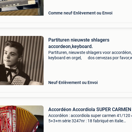
Comme neuf
Enlèvement ou Envoi
Partituren nieuwste shlagers
accordeon,keyboard.
Partituren, nieuwste shlagers voor accordéon,
keyboard en orgel, dos cervezas por favor,w
tura, bart kaél, jo vally, helmut lotti, eddy wall
frans bauer,laura lynn enz enz, alle info 04
Neuf
Enlèvement ou Envoi
Accordéon Accordiola SUPER CARMEN
Accordéon : accordiola super carmen 41/120 
5+3+m série 3247nr : 18 fabriqué en italie
(camerano a.d.±1972) Cet accordéon accordi
super carmen, est une vraie super carmen,