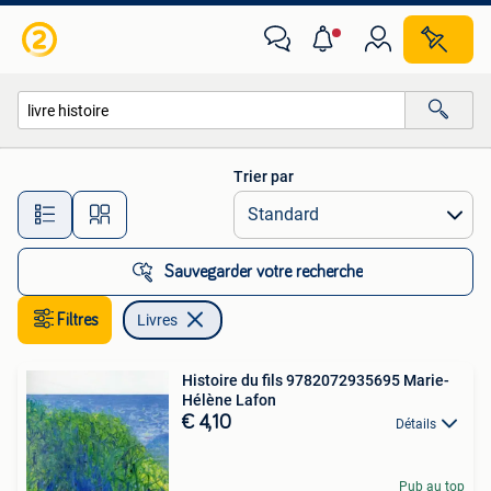
Livres
Trier par
Toutes les distances…
Sauvegarder votre recherche
Filtres
Livres
Histoire du fils 9782072935695 Marie-
Hélène Lafon
€ 4,10
Détails
Pub au top