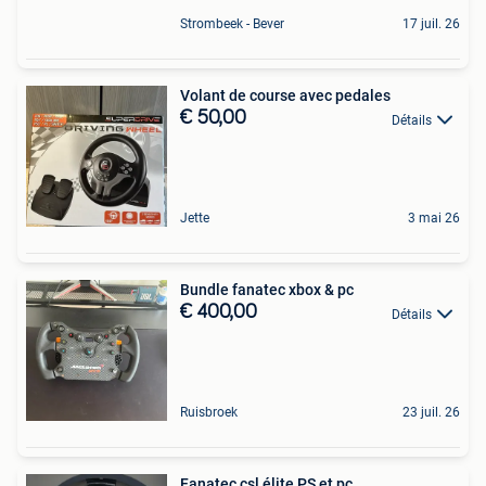
Strombeek - Bever
17 juil. 26
Volant de course avec pedales
€ 50,00
Détails
Jette
3 mai 26
Bundle fanatec xbox & pc
€ 400,00
Détails
Ruisbroek
23 juil. 26
Fanatec csl élite PS et pc