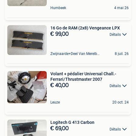
Humbeek
4 mai 26
16 Go de RAM (2x8) Vengeance LPX
€ 99,00
Détails
Zwijnaarde+Deel Van Merelbeke
8 juil. 26
Volant + pédalier Universal Chall.-
Ferrari/Thrustmaster 2007
€ 40,00
Détails
Leuze
20 oct. 24
Logitech G 413 Carbon
€ 69,00
Détails