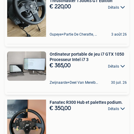
Thrustmaster T300RS GT Edition
€ 220,00
Détails
Oupeye+Partie De Cheratte, Herstal Et Wandre
3 août 26
Ordinateur portable de jeu i7 GTX 1050
Processeur Intel i7 3
€ 365,00
Détails
Zwijnaarde+Deel Van Merelbeke
30 juil. 26
Fanatec R300 Hub et palettes podium.
€ 350,00
Détails