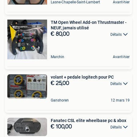
Lasne-Chapelle-Saint-Lambert
Avant-hier
TM Open Wheel Add-on Thrustmaster -
NEUF, jamais utilisé
€ 80,00
Détails
Marchin
Avant-hier
volant + pedale logitech pour PC
€ 25,00
Détails
Ganshoren
12 mars 19
Fanatec CSL elite wheelbase pc & xbox
€ 100,00
Détails