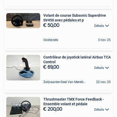
Volant de course Subsonic Superdrive
SV450 avec pédales et p
€ 50,00
Détails
Oosterzele
3 nov. 25
Contrôleur de joystick latéral Airbus TCA
Control
€ 69,00
Détails
Zwijnaarde+Deel Van Merelbeke
22 nov. 25
Thrustmaster TMX Force Feedback -
Ensemble volant et pédale
€ 200,00
Détails