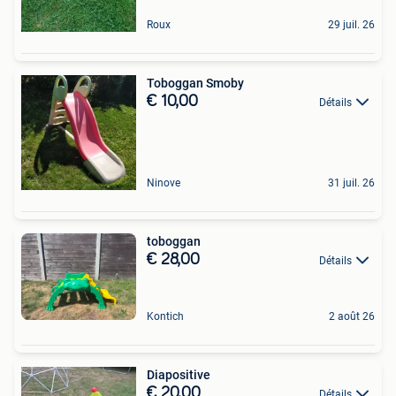
Roux
29 juil. 26
Toboggan Smoby
€ 10,00
Détails
Ninove
31 juil. 26
toboggan
€ 28,00
Détails
Kontich
2 août 26
Diapositive
€ 20,00
Détails