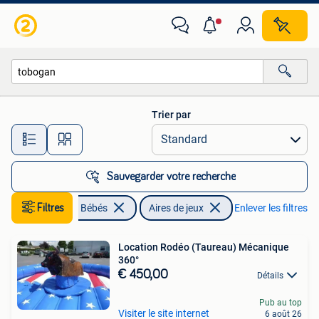
Jouets | Extérieur | Aires de jeux
Trier par
Toutes les distances…
Sauvegarder votre recherche
Enfants & Bébés
Filtres
Aires de jeux
Enlever les filtres
Location Rodéo (Taureau) Mécanique
360°
€ 450,00
Détails
Pub au top
Visiter le site internet
6 août 26