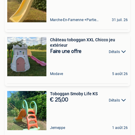
Marche-En-Famenne +Partie De Baillonville Et Noiseux
31 juil. 26
Château toboggan XXL Chicco jeu
extérieur
Faire une offre
Détails
Modave
5 août 26
Toboggan Smoby Life KS
€ 25,00
Détails
Jemeppe
1 août 26