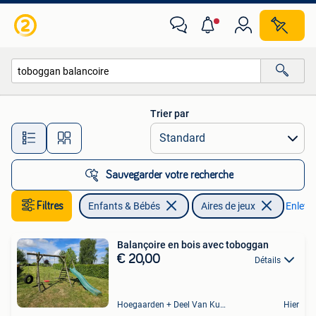
Jouets | Extérieur | Aires de jeux
Trier par
Toutes les distances…
Sauvegarder votre recherche
Filtres
Enfants & Bébés
Aires de jeux
Enlever
Balançoire en bois avec toboggan
€ 20,00
Détails
Hoegaarden + Deel Van Kumtich + Deel Van Tienen
Hier