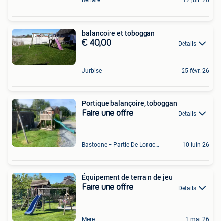
Berlare
12 juil. 26
balancoire et toboggan
€ 40,00
Détails
Jurbise
25 févr. 26
Portique balançoire, toboggan
Faire une offre
Détails
Bastogne + Partie De Longchamps Et Sibret
10 juin 26
Équipement de terrain de jeu
Faire une offre
Détails
Mere
1 mai 26