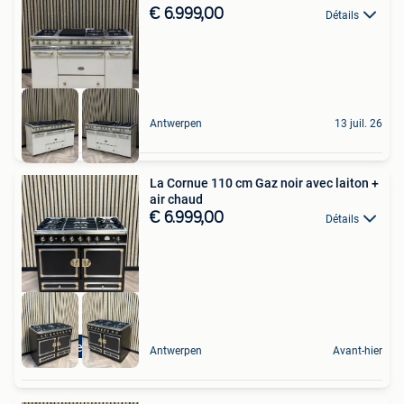
€ 6.999,00
Détails
Antwerpen
13 juil. 26
La Cornue 110 cm Gaz noir avec laiton +
air chaud
€ 6.999,00
Détails
Zwart met Messing
Antwerpen
Avant-hier