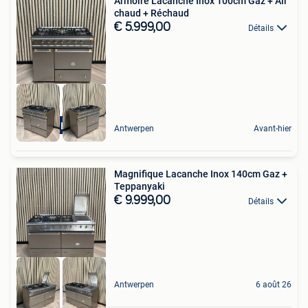
Armoire Lacanche Inox 100cm Gaz + Air
chaud + Réchaud
€ 5.999,00
Détails
Hete Lucht
Antwerpen
Avant-hier
Magnifique Lacanche Inox 140cm Gaz +
Teppanyaki
€ 9.999,00
Détails
Antwerpen
6 août 26