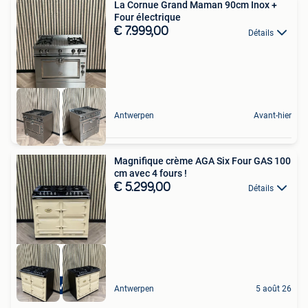
La Cornue Grand Maman 90cm Inox +
Four électrique
€ 7.999,00
Détails
Antwerpen
Avant-hier
Magnifique crème AGA Six Four GAS 100
cm avec 4 fours !
€ 5.299,00
Détails
4 Ovens
Antwerpen
5 août 26