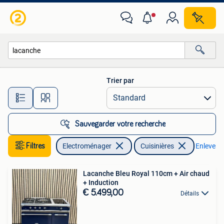
Cuisinières
Trier par
Toutes les distances…
Sauvegarder votre recherche
Filtres
Electroménager
Cuisinières
Enlever le
Lacanche Bleu Royal 110cm + Air chaud
+ Induction
€ 5.499,00
Détails