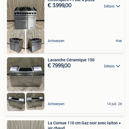
€ 3.999,00
Détails
Antwerpen
Hier
Lacanche Céramique 150
€ 7.999,00
Détails
Antwerpen
14 juil. 26
La Cornue 110 cm Gaz noir avec laiton +
air chaud