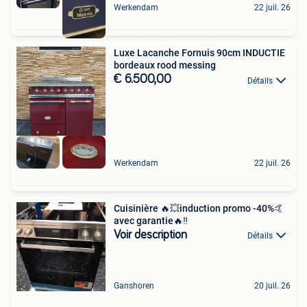
Werkendam
22 juil. 26
Luxe Lacanche Fornuis 90cm INDUCTIE
bordeaux rood messing
€ 6.500,00
Détails
Werkendam
22 juil. 26
Cuisinière 🔥💥induction promo -40%🤙
avec garantie🔥‼️
Voir description
Détails
Ganshoren
20 juil. 26