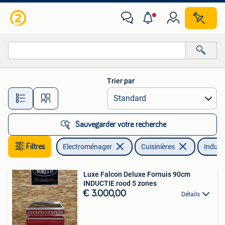
Cuisinières
Trier par
Toutes les distances…
Sauvegarder votre recherche
Filtres
Electroménager
Cuisinières
Induct
Luxe Falcon Deluxe Fornuis 90cm
INDUCTIE rood 5 zones
€ 3.000,00
Détails