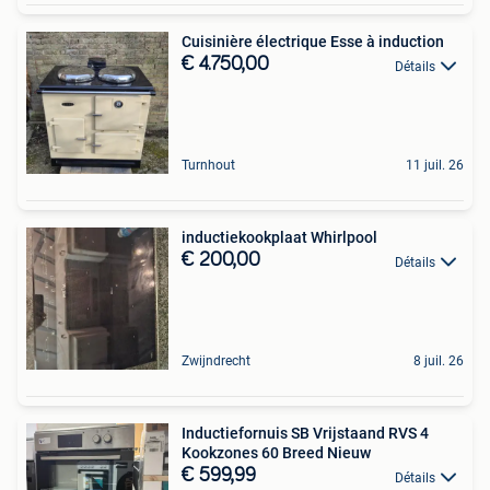
Cuisinière électrique Esse à induction
€ 4.750,00
Détails
Turnhout
11 juil. 26
inductiekookplaat Whirlpool
€ 200,00
Détails
Zwijndrecht
8 juil. 26
Inductiefornuis SB Vrijstaand RVS 4
Kookzones 60 Breed Nieuw
€ 599,99
Détails