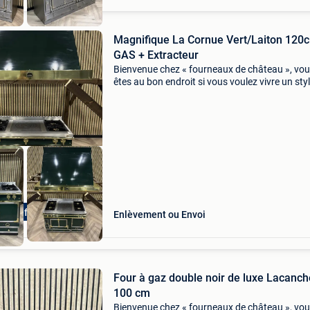
Magnifique La Cornue Vert/Laiton 120
GAS + Extracteur
Bienvenue chez « fourneaux de château », vo
êtes au bon endroit si vous voulez vivre un sty
vie bourguignon à des prix raisonnables. Nou
nous sommes entièrement concentrés sur
l&#39;achat
clusief Fornuis
Enlèvement ou Envoi
Four à gaz double noir de luxe Lacanch
100 cm
Bienvenue chez « fourneaux de château », vo