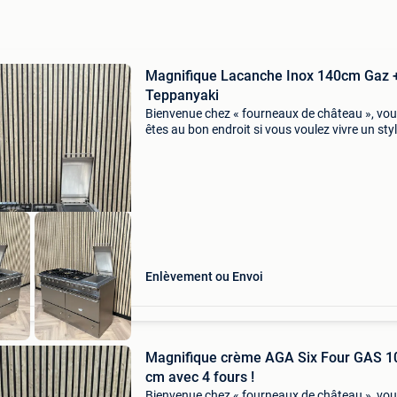
Magnifique Lacanche Inox 140cm Gaz 
Teppanyaki
Bienvenue chez « fourneaux de château », vo
êtes au bon endroit si vous voulez vivre un sty
vie bourguignon à des prix raisonnables. Nou
nous sommes entièrement concentrés sur
l&#39;achat
Enlèvement ou Envoi
Magnifique crème AGA Six Four GAS 1
cm avec 4 fours !
Bienvenue chez « fourneaux de château », vo