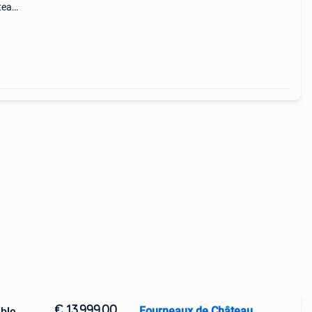
teau
us
 cœu
€ 13.999,00
Fourneaux de Château
ble