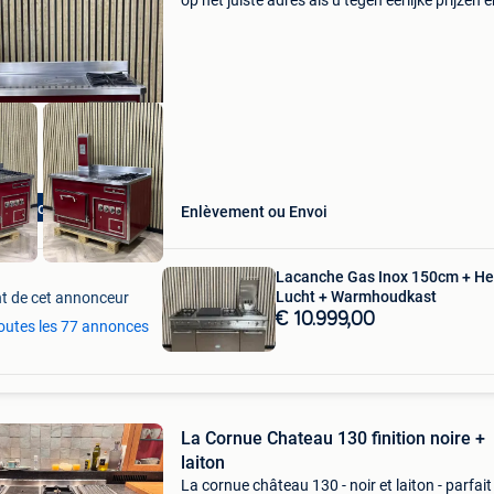
op het juiste adres als u tegen eerlijke prijzen e
bourgondische levensstijl op na wilt houden. W
hebben onszelf volledig toegelegd op de in- e
Top Fornuis
Enlèvement ou Envoi
Lacanche Gas Inox 150cm + He
Lucht + Warmhoudkast
t de cet annonceur
€ 10.999,00
toutes les 77 annonces
La Cornue Chateau 130 finition noire +
laiton
La cornue château 130 - noir et laiton - parfait