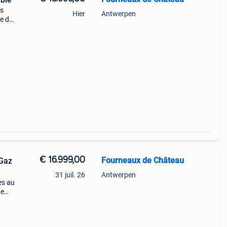
us
Hier
Antwerpen
le de
s
€ 16.999,00
Fourneaux de Château
Gaz
31 juil. 26
Antwerpen
es au
de
 nous