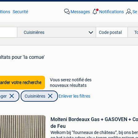
tions
Securité
Messages
Notifications
Se
Cuisinières
T
ltats
pour 'la cornue'
Vous serez notifié des
rder votre recherche
nouveaux résultats
ager
Cuisinières
Enlever les filtres
Molteni Bordeaux Gas + GASOVEN + C
de Feu
Welkom bij “fourneaux de château”, bij ons be