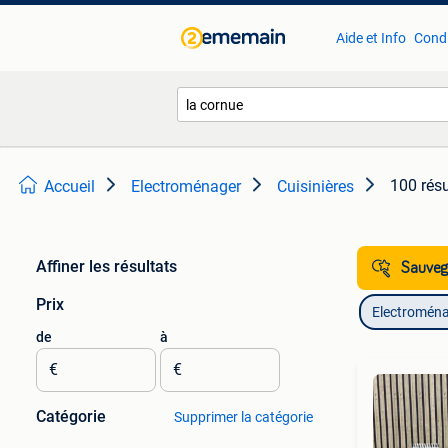
Aide et Info
Condi
100 résu
Accueil
Electroménager
Cuisinières
Affiner les résultats
Sauvega
Prix
Electromén
de
à
€
€
Catégorie
Supprimer la catégorie