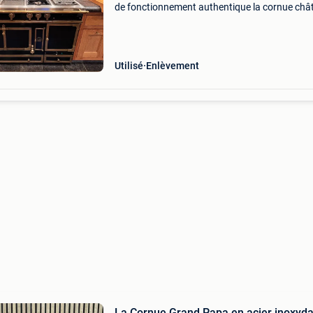
de fonctionnement authentique la cornue châ
130 à vendre. C&#39;est le cœur lourd que no
vendons cet emblématique poêle français, au
Utilisé
Enlèvement
La Cornue Grand Papa en acier inoxyda