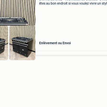
êtes au bon endroit si vous voulez vivre un sty
vie bourguignon à des prix raisonnables. Nou
nous sommes entièrement concentrés sur
l&#39;achat
Enlèvement ou Envoi