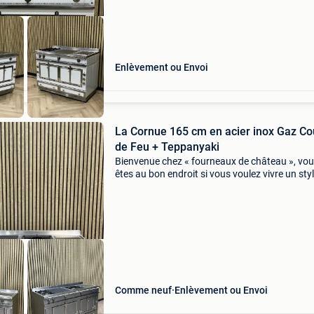
Enlèvement ou Envoi
La Cornue 165 cm en acier inox Gaz C
de Feu + Teppanyaki
Bienvenue chez « fourneaux de château », vo
êtes au bon endroit si vous voulez vivre un sty
vie bourguignon à des prix raisonnables. Nou
nous sommes entièrement concentrés sur
l&#39;achat
Comme neuf
Enlèvement ou Envoi