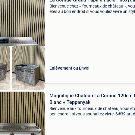
Bienvenue chez « fourneaux de château », vo
êtes au bon endroit si vous voulez vivre un sty
vie bourguignon à des prix raisonnables. Nou
nous sommes entièrement concentrés sur
l&#39;achat
Enlèvement ou Envoi
Magnifique Château La Cornue 120cm 
Blanc + Teppanyaki
Bienvenue aux fourneaux de château, vous êt
bon endroit si vous souhaitez vivre l&#39;art 
vivre bourguignon à des prix équitables. Nous
consacrons entièrement à l&#39;achat et à l