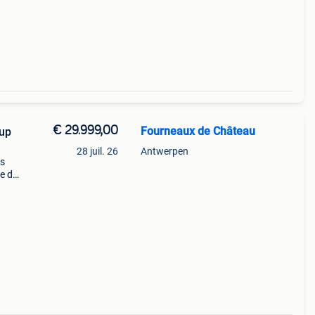
€ 29.999,00
Fourneaux de Château
oup
28 juil. 26
Antwerpen
us
le de
s