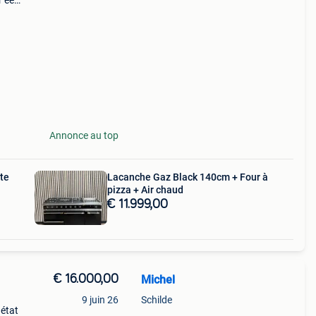
r een
ij
Annonce au top
te
Lacanche Gaz Black 140cm + Four à
pizza + Air chaud
€ 11.999,00
€ 16.000,00
Michel
9 juin 26
Schilde
 état