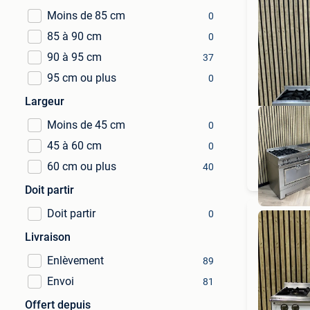
Moins de 85 cm
0
85 à 90 cm
0
90 à 95 cm
37
95 cm ou plus
0
Largeur
Moins de 45 cm
0
45 à 60 cm
0
60 cm ou plus
40
Doit partir
Doit partir
0
Livraison
Enlèvement
89
Envoi
81
Offert depuis