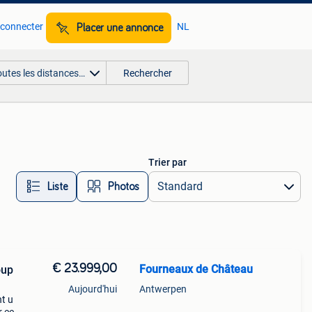
 connecter
NL
Placer une annonce
outes les distances…
Rechercher
Trier par
Liste
Photos
€ 23.999,00
Fourneaux de Château
oup
Aujourd'hui
Antwerpen
nt u