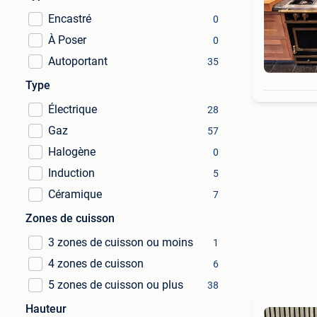
Encastré
0
À Poser
0
Autoportant
35
Type
Électrique
28
Gaz
57
Halogène
0
Induction
5
Céramique
7
Zones de cuisson
3 zones de cuisson ou moins
1
4 zones de cuisson
6
5 zones de cuisson ou plus
38
Hauteur