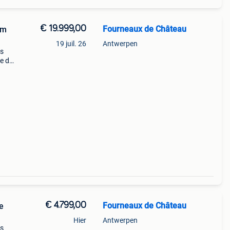
€ 19.999,00
Fourneaux de Château
cm
19 juil. 26
Antwerpen
us
le de
s
€ 4.799,00
Fourneaux de Château
e
Hier
Antwerpen
us