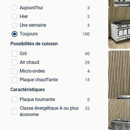
Aujourd’hui
2
Hier
2
Une semaine
3
Toujours
100
Possibilités de cuisson
Gril
90
Air chaud
29
Micro-ondes
4
Plaque chauffante
15
Caractéristiques
Plaque tournante
0
Classe énergétique A ou plus
22
économe