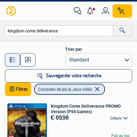
Consoles de jeu & Jeux vidéo
Trier par
Toutes les distances…
Sauvegarder votre recherche
Filtres
Consoles de jeu & Jeux vidéo
Kingdom Come Deliverance PROMO
Version (PS4 Games)
€ 69,98
Détails
Pub au top